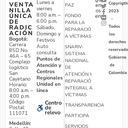
Lunes a
Copyrigth
VENTA
en
PAZ
viernes
NILLA
os
2023
8:00 a.m. –
ÚNICA
FONDO
en:
-
6:00 p.m.
DE
PARA LA
Todos
RADIC
Sábado,
REPARACIÓN
ACIÓN
Domingo y
los
A VÍCTIMAS
Bogotá:
Festivos
derechos
Carrera
Auto
SNARIV-
reservado
85D No.
consulta
SISTEMA
46A – 65
Gobierno
Puntos de
NACIONAL
Complejo
Atención y
de
logístico
DE
Centros
Colombia
San
ATENCIÓN Y
Regionales
Cayetano
REPARACIÓN
Unidad en
Horario:
INTEGRAL A
línea
8:00 a.m. –
VÍCTIMAS
4:00 p.m.
Código
Centro
TRANSPARENCIA
Postal:
de
relevo
111071
PARTICIPA
Medellín:
SERVICIOS