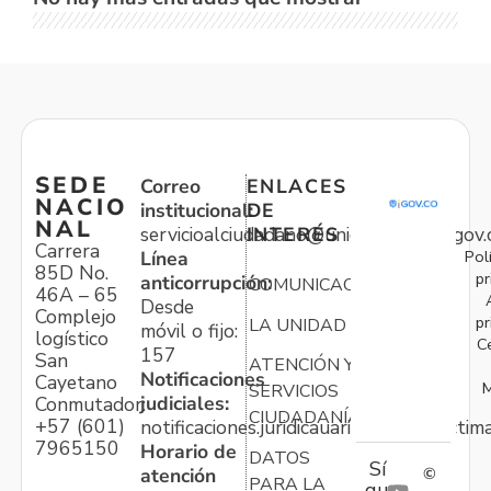
SEDE
Correo
ENLACES
NACIO
institucional:
DE
NAL
servicioalciudadano@unidadvictimas.gov.
INTERÉS
Carrera
Pol
Línea
85D No.
pr
anticorrupción:
COMUNICACIONES
46A – 65
Desde
Complejo
pr
LA UNIDAD
móvil o fijo:
logístico
C
157
San
ATENCIÓN Y
Notificaciones
Cayetano
M
SERVICIOS
judiciales:
Conmutador:
CIUDADANÍA
+57 (601)
notificaciones.juridicauariv@unidadvictim
7965150
Horario de
DATOS
Sí
atención
©
PARA LA
gu