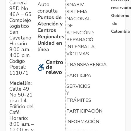
Carrera
Auto
SNARIV-
reservado
85D No.
consulta
SISTEMA
46A – 65
Gobierno
Puntos de
NACIONAL
Complejo
Atención y
de
logístico
DE
Centros
Colombia
San
ATENCIÓN Y
Regionales
Cayetano
REPARACIÓN
Unidad en
Horario:
INTEGRAL A
línea
8:00 a.m. –
VÍCTIMAS
4:00 p.m.
Código
Centro
TRANSPARENCIA
Postal:
de
relevo
111071
PARTICIPA
Medellín:
SERVICIOS
Calle 49
Y
No 50-21
TRÁMITES
piso 14
Edificio del
PARTICIPACIÓN
Café
Horario:
INFORMACIÓN
8:00 a.m. –
12:00 m. y