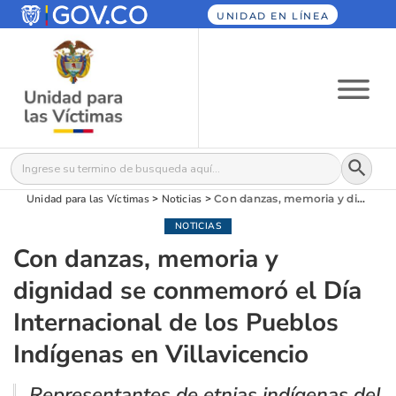
UNIDAD EN LÍNEA
Botón
Buscar:
Unidad para las Víctimas
>
Noticias
>
Con danzas, memoria y dignidad se conmemoró el Día Internacional de los Pueblos Indígenas en Villavicencio
NOTICIAS
Con danzas, memoria y
dignidad se conmemoró el Día
Internacional de los Pueblos
Indígenas en Villavicencio
Representantes de etnias indígenas del