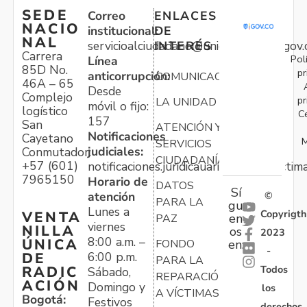
SEDE
Correo
ENLACES
NACIO
institucional:
DE
NAL
servicioalciudadano@unidadvictimas.gov.
INTERÉS
Carrera
Pol
Línea
85D No.
pr
anticorrupción:
COMUNICACIONES
46A – 65
Desde
Complejo
pr
LA UNIDAD
móvil o fijo:
logístico
C
157
San
ATENCIÓN Y
Notificaciones
Cayetano
M
SERVICIOS
judiciales:
Conmutador:
CIUDADANÍA
+57 (601)
notificaciones.juridicauariv@unidadvictim
7965150
Horario de
DATOS
Sí
atención
©
PARA LA
gu
Lunes a
Copyrigth
VENTA
en
PAZ
viernes
NILLA
os
2023
8:00 a.m. –
ÚNICA
FONDO
en:
-
6:00 p.m.
DE
PARA LA
Todos
RADIC
Sábado,
REPARACIÓN
ACIÓN
Domingo y
los
A VÍCTIMAS
Bogotá:
Festivos
derechos