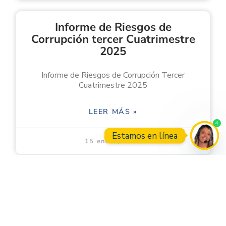
Informe de Riesgos de
Corrupción tercer Cuatrimestre
2025
Informe de Riesgos de Corrupción Tercer
Cuatrimestre 2025
LEER MÁS »
4
Estamos en línea
15 enero, 2026
Open
Seguimiento a Programa de
Transparencia y Ética Pública
3er Cuatrimestre 2025