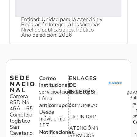
Entidad: Unidad para la Atención y
Reparación Integral a las Víctimas
Nivel de publicaciones: Público
Año de edición: 2026
SEDE
Correo
ENLACES
NACIO
institucional:
DE
NAL
servicioalciudadano@unidadvictimas.gov.
INTERÉS
Carrera
Pol
Línea
85D No.
pr
anticorrupción:
COMUNICACIONES
46A – 65
Desde
Complejo
pr
LA UNIDAD
móvil o fijo:
logístico
C
157
San
ATENCIÓN Y
Notificaciones
Cayetano
M
SERVICIOS