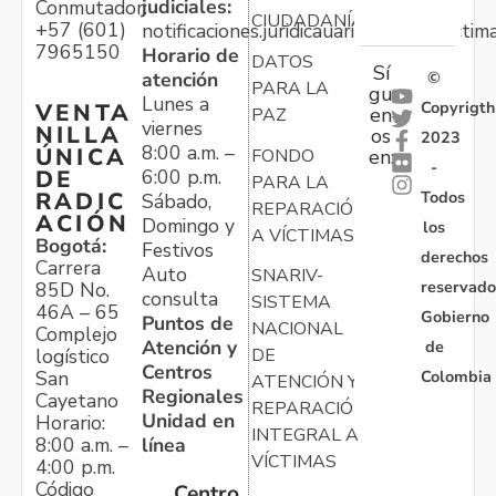
judiciales:
Conmutador:
CIUDADANÍA
+57 (601)
notificaciones.juridicauariv@unidadvictim
7965150
Horario de
DATOS
Sí
atención
©
PARA LA
gu
Lunes a
Copyrigth
VENTA
en
PAZ
viernes
NILLA
os
2023
8:00 a.m. –
ÚNICA
FONDO
en:
-
6:00 p.m.
DE
PARA LA
Todos
RADIC
Sábado,
REPARACIÓN
ACIÓN
Domingo y
los
A VÍCTIMAS
Bogotá:
Festivos
derechos
Carrera
Auto
SNARIV-
reservado
85D No.
consulta
SISTEMA
46A – 65
Gobierno
Puntos de
NACIONAL
Complejo
Atención y
de
logístico
DE
Centros
Colombia
San
ATENCIÓN Y
Regionales
Cayetano
REPARACIÓN
Unidad en
Horario:
INTEGRAL A
línea
8:00 a.m. –
VÍCTIMAS
4:00 p.m.
Código
Centro