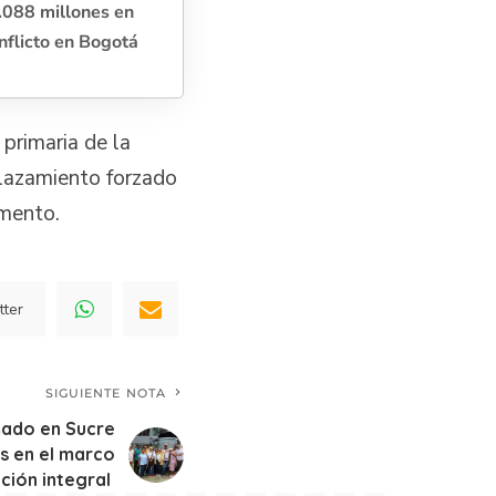
.088 millones en
nflicto en Bogotá
 primaria de la
plazamiento forzado
amento.
tter
SIGUIENTE NOTA
mado en Sucre
s en el marco
ción integral