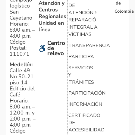
Atención y
de
logístico
DE
Centros
Colombia
San
ATENCIÓN Y
Regionales
Cayetano
REPARACIÓN
Unidad en
Horario:
INTEGRAL A
línea
8:00 a.m. –
VÍCTIMAS
4:00 p.m.
Código
Centro
TRANSPARENCIA
Postal:
de
relevo
111071
PARTICIPA
Medellín:
SERVICIOS
Calle 49
Y
No 50-21
TRÁMITES
piso 14
Edificio del
PARTICIPACIÓN
Café
Horario:
INFORMACIÓN
8:00 a.m. –
12:00 m. y
CERTIFICADO
2:00 p.m. –
DE
4:00 p.m.
ACCESIBILIDAD
Código