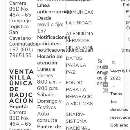
Carrera
Pol
Línea
85D No.
pr
anticorrupción:
COMUNICACIONES
46A – 65
Desde
Complejo
pr
LA UNIDAD
móvil o fijo:
logístico
C
157
San
ATENCIÓN Y
Notificaciones
Cayetano
M
SERVICIOS
judiciales:
Conmutador:
CIUDADANÍA
+57 (601)
notificaciones.juridicauariv@unidadvictim
7965150
Horario de
DATOS
Sí
atención
©
PARA LA
gu
Lunes a
Copyrigth
VENTA
en
PAZ
viernes
NILLA
os
2023
8:00 a.m. –
ÚNICA
FONDO
en:
-
6:00 p.m.
DE
PARA LA
Todos
RADIC
Sábado,
REPARACIÓN
ACIÓN
Domingo y
los
A VÍCTIMAS
Bogotá:
Festivos
derechos
Carrera
Auto
SNARIV-
reservado
85D No.
consulta
SISTEMA
46A – 65
Gobierno
Puntos de
NACIONAL
Complejo