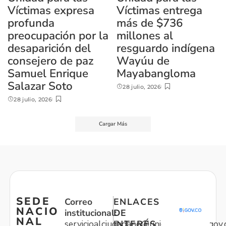
Víctimas expresa
Víctimas entrega
profunda
más de $736
preocupación por la
millones al
desaparición del
resguardo indígena
consejero de paz
Wayúu de
Samuel Enrique
Mayabangloma
Salazar Soto
28 julio, 2026
28 julio, 2026
Cargar Más
SEDE
Correo
ENLACES
NACIO
institucional:
DE
NAL
servicioalciudadano@unidadvictimas.gov.
INTERÉS