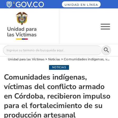
UNIDAD EN LÍNEA
Botón
Buscar:
Unidad para las Víctimas
>
Noticias
>
Comunidades indígenas, víctimas del conflicto armado en Córdoba, recibieron impulso para el fortalecimiento de su producción artesanal
NOTICIAS
Comunidades indígenas,
víctimas del conflicto armado
en Córdoba, recibieron impulso
para el fortalecimiento de su
producción artesanal