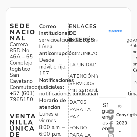
SEDE
Correo
ENLACES
NACIO
institucional:
DE
NAL
servicioalciudadano@unidadvictimas.gov.
INTERÉS
Carrera
Pol
Línea
85D No.
pr
anticorrupción:
COMUNICACIONES
46A – 65
Desde
Complejo
pr
LA UNIDAD
móvil o fijo:
logístico
C
157
San
ATENCIÓN Y
Notificaciones
Cayetano
M
SERVICIOS
judiciales:
Conmutador:
CIUDADANÍA
+57 (601)
notificaciones.juridicauariv@unidadvictim
7965150
Horario de
DATOS
Sí
atención
©
PARA LA
gu
Lunes a
Copyrigth
VENTA
en
PAZ
viernes
NILLA
os
2023
8:00 a.m. –
ÚNICA
FONDO
en:
-
6:00 p.m.
DE
PARA LA