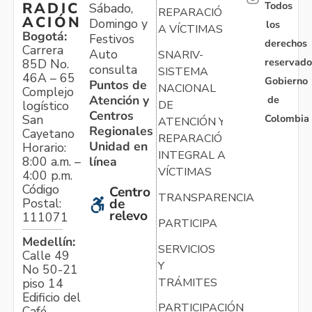
Todos
RADIC
Sábado,
REPARACIÓN
ACIÓN
Domingo y
los
A VÍCTIMAS
Bogotá:
Festivos
derechos
Carrera
Auto
SNARIV-
reservado
85D No.
consulta
SISTEMA
46A – 65
Gobierno
Puntos de
NACIONAL
Complejo
Atención y
de
logístico
DE
Centros
Colombia
San
ATENCIÓN Y
Regionales
Cayetano
REPARACIÓN
Unidad en
Horario:
INTEGRAL A
línea
8:00 a.m. –
VÍCTIMAS
4:00 p.m.
Código
Centro
TRANSPARENCIA
Postal:
de
relevo
111071
PARTICIPA
Medellín:
SERVICIOS
Calle 49
Y
No 50-21
TRÁMITES
piso 14
Edificio del
PARTICIPACIÓN
Café