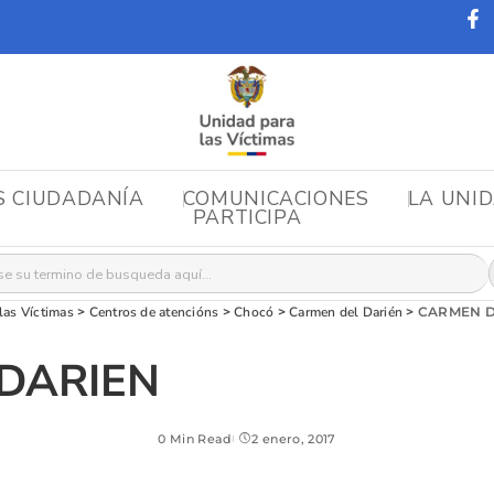
S CIUDADANÍA
COMUNICACIONES
LA UNI
PARTICIPA
r:
las Víctimas
>
Centros de atencións
>
Chocó
>
Carmen del Darién
>
CARMEN D
DARIEN
0 Min Read
2 enero, 2017