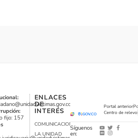
ENLACES
ucional:
DE
udadano@unidadvictimas.gov.co
Portal anterior
Po
INTERÉS
rrupción:
Centro de relevo
 fijo: 157
es
COMUNICACIONES
Síguenos
en:
LA UNIDAD