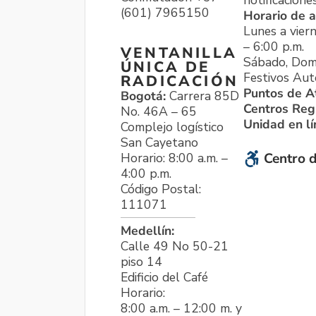
notificacione
(601) 7965150
Horario de a
Lunes a viern
– 6:00 p.m.
VENTANILLA
Sábado, Dom
ÚNICA DE
Festivos Aut
RADICACIÓN
Puntos de A
Bogotá:
Carrera 85D
Centros Reg
No. 46A – 65
Unidad en l
Complejo logístico
San Cayetano
Horario: 8:00 a.m. –
Centro d
4:00 p.m.
Código Postal:
111071
Medellín:
Calle 49 No 50-21
piso 14
Edificio del Café
Horario:
8:00 a.m. – 12:00 m. y