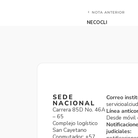
NOTA ANTERIOR
NECOCLI
SEDE
Correo instit
NACIONAL
servicioalci
Carrera 85D No. 46A
Línea antico
– 65
Desde móvil o
Complejo logístico
Notificacion
San Cayetano
judiciales:
Conmutador: +57