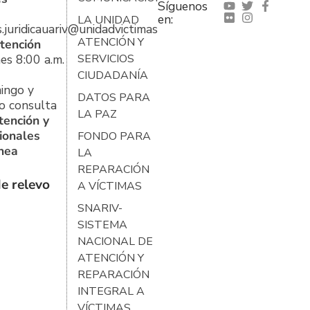
Síguenos
en:
LA UNIDAD
s.juridicauariv@unidadvictimas.gov.co
ATENCIÓN Y
tención
es 8:00 a.m.
SERVICIOS
CIUDADANÍA
ingo y
DATOS PARA
o consulta
LA PAZ
tención y
ionales
FONDO PARA
ínea
LA
REPARACIÓN
e relevo
A VÍCTIMAS
SNARIV-
SISTEMA
NACIONAL DE
ATENCIÓN Y
REPARACIÓN
INTEGRAL A
VÍCTIMAS