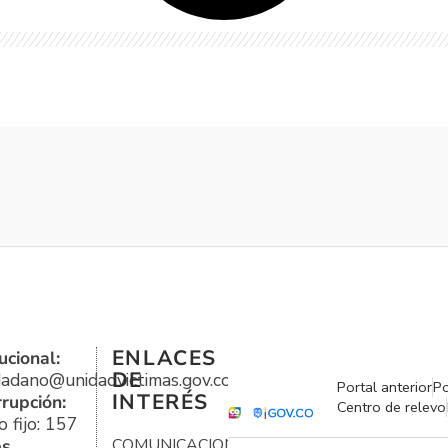
ENLACES
ucional:
DE
udadano@unidadvictimas.gov.co
Portal anterior
Po
INTERÉS
rrupción:
Centro de relevo
 fijo: 157
es
COMUNICACIONES