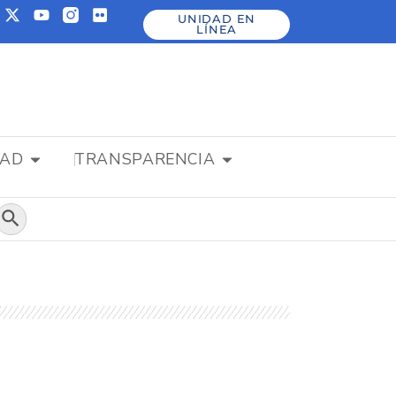
UNIDAD EN
LÍNEA
DAD
TRANSPARENCIA
Botón de búsqueda