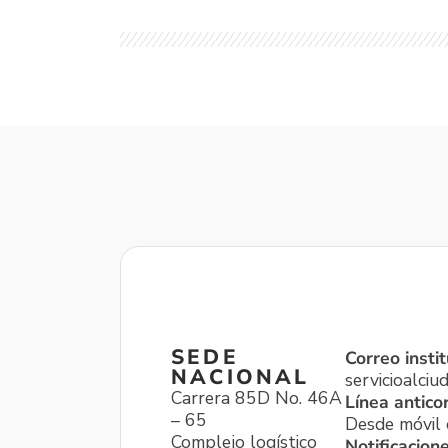
SEDE
Correo instit
NACIONAL
servicioalci
Carrera 85D No. 46A
Línea antico
– 65
Desde móvil o
Complejo logístico
Notificacion