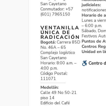
San Cayetano
judiciales:
Conmutador: +57
notificacione
(601) 7965150
Horario de a
Lunes a viern
– 6:00 p.m.
VENTANILLA
Sábado, Dom
ÚNICA DE
Festivos Aut
RADICACIÓN
Puntos de A
Bogotá:
Carrera 85D
Centros Reg
No. 46A – 65
Unidad en l
Complejo logístico
San Cayetano
Horario: 8:00 a.m. –
Centro d
4:00 p.m.
Código Postal:
111071
Medellín:
Calle 49 No 50-21
piso 14
Edificio del Café