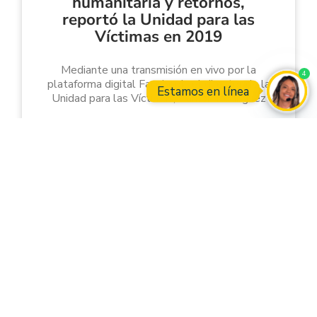
humanitaria y retornos,
reportó la Unidad para las
Víctimas en 2019
Mediante una transmisión en vivo por la
4
plataforma digital Facebook, el director de la
Estamos en línea
Unidad para las Víctimas, Ramón Rodríguez
Open
LEER MÁS »
23 junio, 2020
Entidades del sector de la
Inclusión Social y la
Reconciliación invitan a los
ciudadanos a formular sus
observaciones con miras a la