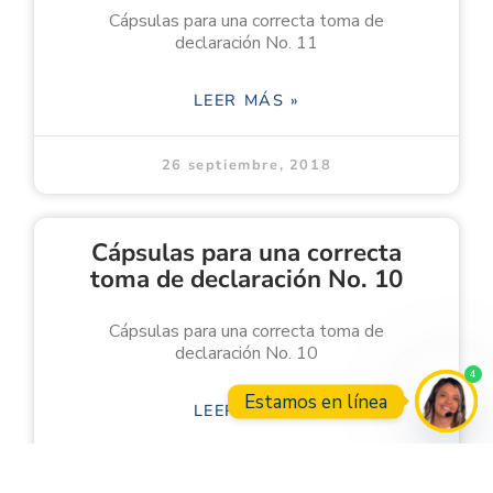
Cápsulas para una correcta toma de
declaración No. 11
LEER MÁS »
26 septiembre, 2018
Cápsulas para una correcta
toma de declaración No. 10
Cápsulas para una correcta toma de
declaración No. 10
4
Estamos en línea
LEER MÁS »
Open
26 septiembre, 2018