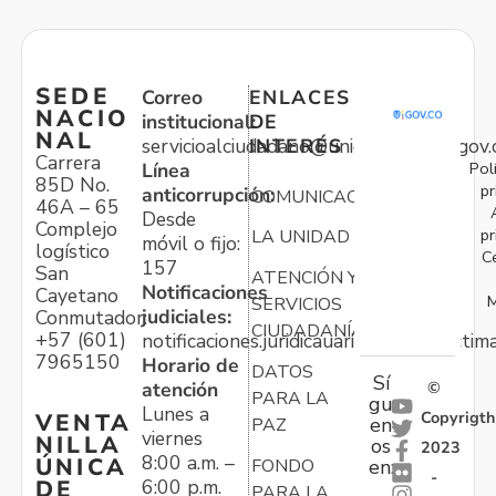
SEDE
Correo
ENLACES
NACIO
institucional:
DE
NAL
servicioalciudadano@unidadvictimas.gov.
INTERÉS
Carrera
Pol
Línea
85D No.
pr
anticorrupción:
COMUNICACIONES
46A – 65
Desde
Complejo
pr
LA UNIDAD
móvil o fijo:
logístico
C
157
San
ATENCIÓN Y
Notificaciones
Cayetano
M
SERVICIOS
judiciales:
Conmutador:
CIUDADANÍA
+57 (601)
notificaciones.juridicauariv@unidadvictim
7965150
Horario de
DATOS
Sí
atención
©
PARA LA
gu
Lunes a
Copyrigth
VENTA
en
PAZ
viernes
NILLA
os
2023
8:00 a.m. –
ÚNICA
FONDO
en:
-
6:00 p.m.
DE
PARA LA