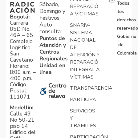
Todos
RADIC
Sábado,
REPARACIÓN
ACIÓN
Domingo y
los
A VÍCTIMAS
Bogotá:
Festivos
derechos
Carrera
Auto
SNARIV-
reservado
85D No.
consulta
SISTEMA
46A – 65
Gobierno
Puntos de
NACIONAL
Complejo
Atención y
de
logístico
DE
Centros
Colombia
San
ATENCIÓN Y
Regionales
Cayetano
REPARACIÓN
Unidad en
Horario:
INTEGRAL A
línea
8:00 a.m. –
VÍCTIMAS
4:00 p.m.
Código
Centro
TRANSPARENCIA
Postal:
de
relevo
111071
PARTICIPA
Medellín:
SERVICIOS
Calle 49
Y
No 50-21
TRÁMITES
piso 14
Edificio del
PARTICIPACIÓN