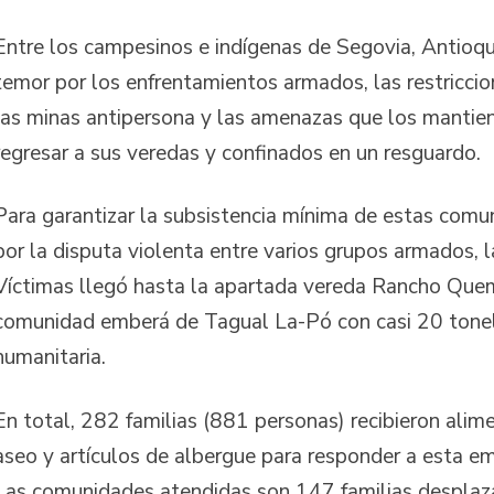
Entre los campesinos e indígenas de Segovia, Antioqui
temor por los enfrentamientos armados, las restriccio
las minas antipersona y las amenazas que los mantie
regresar a sus veredas y confinados en un resguardo.
Para garantizar la subsistencia mínima de estas com
por la disputa violenta entre varios grupos armados, 
Víctimas llegó hasta la apartada vereda Rancho Que
comunidad emberá de Tagual La-Pó con casi 20 tone
humanitaria.
En total, 282 familias (881 personas) recibieron ali
aseo y artículos de albergue para responder a esta e
Las comunidades atendidas son 147 familias desplaz