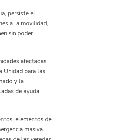
a, persiste el
nes a la movilidad,
nen sin poder
unidades afectadas
la Unidad para las
mado y la
ladas de ayuda
mentos, elementos de
mergencia masiva.
adas de las veredas