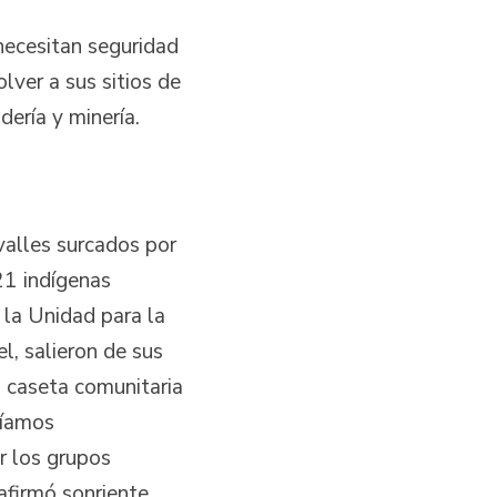
necesitan seguridad
lver a sus sitios de
dería y minería.
valles surcados por
521 indígenas
 la Unidad para la
l, salieron de sus
a caseta comunitaria
níamos
r los grupos
afirmó sonriente