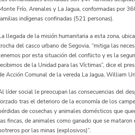
Monte Frío, Arenales y La Jagua, conformadas por 3
familias indígenas confinadas (521 personas).
La llegada de la misión humanitaria a esta zona, ubic
trocha del casco urbano de Segovia, “mitiga las nece
tenemos por esta situación del conflicto y es la seg
recibimos de la Unidad para las Víctimas”, dice el pres
de Acción Comunal de la vereda La Jagua, William Ur
Al líder social le preocupan las consecuencias del d
forzado tras el deterioro de la economía de los campe
pérdidas de cosechas y animales domésticos que qued
las fincas, de animales como ganado que se mataron en
potreros por las minas (explosivos)”.