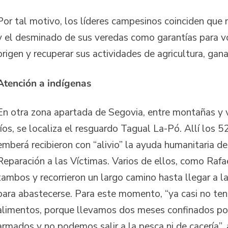
Por tal motivo, los líderes campesinos coinciden que 
y el desminado de sus veredas como garantías para vo
origen y recuperar sus actividades de agricultura, gana
Atención a indígenas
En otra zona apartada de Segovia, entre montañas y 
ríos, se localiza el resguardo Tagual La-Pó. Allí los 
emberá recibieron con “alivio” la ayuda humanitaria de
Reparación a las Víctimas. Varios de ellos, como Rafae
tambos y recorrieron un largo camino hasta llegar a l
para abastecerse. Para este momento, “ya casi no te
alimentos, porque llevamos dos meses confinados po
armados y no podemos salir a la pesca ni de cacería”, 