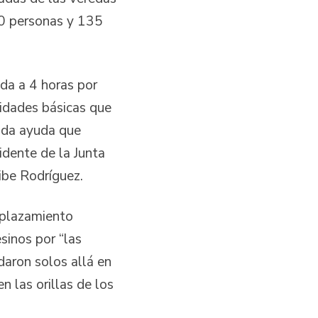
60 personas y 135
ada a 4 horas por
sidades básicas que
unda ayuda que
idente de la Junta
ibe Rodríguez.
esplazamiento
sinos por “las
aron solos allá en
 las orillas de los