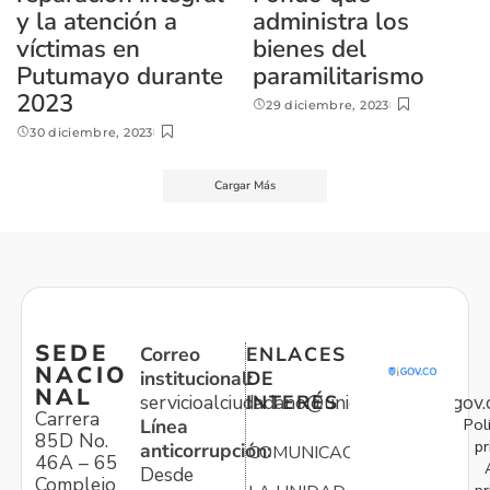
y la atención a
administra los
víctimas en
bienes del
Putumayo durante
paramilitarismo
2023
29 diciembre, 2023
30 diciembre, 2023
Cargar Más
SEDE
Correo
ENLACES
NACIO
institucional:
DE
NAL
servicioalciudadano@unidadvictimas.gov.
INTERÉS
Carrera
Pol
Línea
85D No.
pr
anticorrupción:
COMUNICACIONES
46A – 65
Desde
Complejo
pr