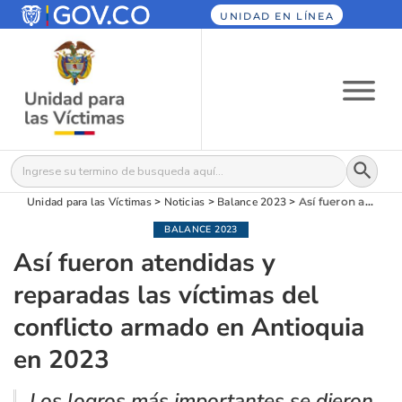
UNIDAD EN LÍNEA
Botón
Buscar:
Unidad para las Víctimas
>
Noticias
>
Balance 2023
>
Así fueron atendidas y reparadas las víctimas del conflicto armado en Antioquia en 2023
BALANCE 2023
Así fueron atendidas y
reparadas las víctimas del
conflicto armado en Antioquia
en 2023
Los logros más importantes se dieron