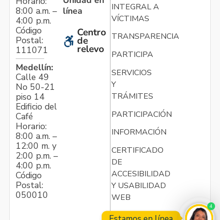
Horario:
INTEGRAL A
línea
8:00 a.m. –
VÍCTIMAS
4:00 p.m.
Código
Centro
TRANSPARENCIA
Postal:
de
relevo
111071
PARTICIPA
Medellín:
SERVICIOS
Calle 49
Y
No 50-21
TRÁMITES
piso 14
Edificio del
PARTICIPACIÓN
Café
Horario:
INFORMACIÓN
8:00 a.m. –
12:00 m. y
CERTIFICADO
2:00 p.m. –
DE
4:00 p.m.
ACCESIBILIDAD
Código
Postal:
Y USABILIDAD
050010
WEB
4
Estamos en línea