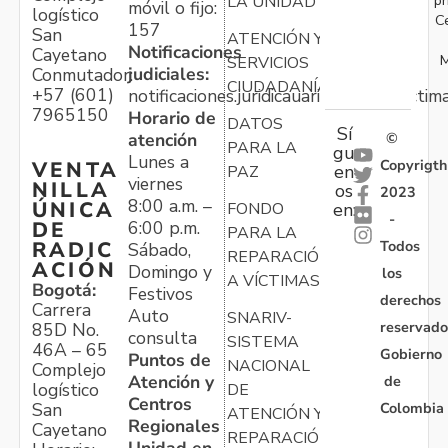
LA UNIDAD
móvil o fijo:
logístico
C
157
San
ATENCIÓN Y
Notificaciones
Cayetano
M
SERVICIOS
judiciales:
Conmutador:
CIUDADANÍA
+57 (601)
notificaciones.juridicauariv@unidadvictim
7965150
Horario de
DATOS
Sí
atención
©
PARA LA
gu
Lunes a
Copyrigth
VENTA
en
PAZ
viernes
NILLA
os
2023
8:00 a.m. –
ÚNICA
FONDO
en:
-
6:00 p.m.
DE
PARA LA
Todos
RADIC
Sábado,
REPARACIÓN
ACIÓN
Domingo y
los
A VÍCTIMAS
Bogotá:
Festivos
derechos
Carrera
Auto
SNARIV-
reservado
85D No.
consulta
SISTEMA
46A – 65
Gobierno
Puntos de
NACIONAL
Complejo
Atención y
de
logístico
DE
Centros
Colombia
San
ATENCIÓN Y
Regionales
Cayetano
REPARACIÓN
Unidad en