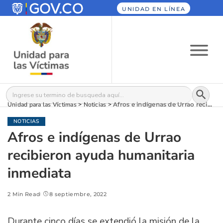
UNIDAD EN LÍNEA
Botón
Buscar:
Unidad para las Víctimas
>
Noticias
>
Afros e indígenas de Urrao recibieron ayuda humanitaria inmediata
NOTICIAS
Afros e indígenas de Urrao
recibieron ayuda humanitaria
inmediata
2 Min Read
8 septiembre, 2022
Durante cinco días se extendió la misión de la