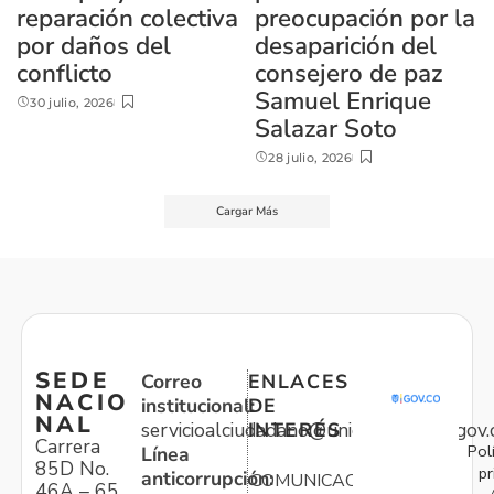
reparación colectiva
preocupación por la
por daños del
desaparición del
conflicto
consejero de paz
Samuel Enrique
30 julio, 2026
Salazar Soto
28 julio, 2026
Cargar Más
SEDE
Correo
ENLACES
NACIO
institucional:
DE
NAL
servicioalciudadano@unidadvictimas.gov.
INTERÉS
Carrera
Pol
Línea
85D No.
pr
anticorrupción:
COMUNICACIONES
46A – 65