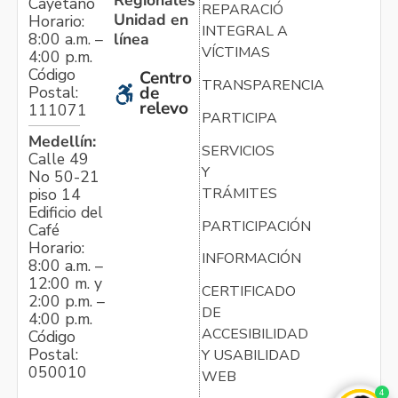
Cayetano
REPARACIÓN
Unidad en
Horario:
INTEGRAL A
línea
8:00 a.m. –
VÍCTIMAS
4:00 p.m.
Código
Centro
TRANSPARENCIA
Postal:
de
relevo
111071
PARTICIPA
Medellín:
SERVICIOS
Calle 49
Y
No 50-21
TRÁMITES
piso 14
Edificio del
PARTICIPACIÓN
Café
Horario:
INFORMACIÓN
8:00 a.m. –
12:00 m. y
CERTIFICADO
2:00 p.m. –
DE
4:00 p.m.
ACCESIBILIDAD
Código
Postal:
Y USABILIDAD
050010
WEB
4