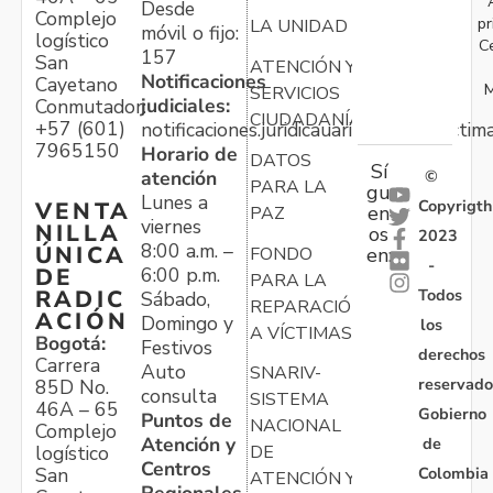
Desde
Complejo
pr
LA UNIDAD
móvil o fijo:
logístico
C
157
San
ATENCIÓN Y
Notificaciones
Cayetano
M
SERVICIOS
judiciales:
Conmutador:
CIUDADANÍA
+57 (601)
notificaciones.juridicauariv@unidadvictim
7965150
Horario de
DATOS
Sí
atención
©
PARA LA
gu
Lunes a
Copyrigth
VENTA
en
PAZ
viernes
NILLA
os
2023
8:00 a.m. –
ÚNICA
FONDO
en:
-
6:00 p.m.
DE
PARA LA
Todos
RADIC
Sábado,
REPARACIÓN
ACIÓN
Domingo y
los
A VÍCTIMAS
Bogotá:
Festivos
derechos
Carrera
Auto
SNARIV-
reservado
85D No.
consulta
SISTEMA
46A – 65
Gobierno
Puntos de
NACIONAL
Complejo
Atención y
de
logístico
DE
Centros
Colombia
San
ATENCIÓN Y
Regionales