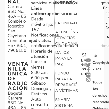
NAL
servicioalciudadano@unidadvictimas.gov.
INTERÉS
Carrera
Pol
Línea
85D No.
pr
anticorrupción:
COMUNICACIONES
46A – 65
Desde
Complejo
pr
LA UNIDAD
móvil o fijo:
logístico
C
157
San
ATENCIÓN Y
Notificaciones
Cayetano
M
SERVICIOS
judiciales:
Conmutador:
CIUDADANÍA
+57 (601)
notificaciones.juridicauariv@unidadvictim
7965150
Horario de
DATOS
Sí
atención
©
PARA LA
gu
Lunes a
Copyrigth
VENTA
en
PAZ
viernes
NILLA
os
2023
8:00 a.m. –
ÚNICA
FONDO
en:
-
6:00 p.m.
DE
PARA LA
Todos
RADIC
Sábado,
REPARACIÓN
ACIÓN
Domingo y
los
A VÍCTIMAS
Bogotá:
Festivos
derechos
Carrera
Auto
SNARIV-
reservado
85D No.
consulta
SISTEMA
46A – 65
Gobierno