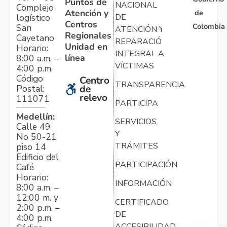
Puntos de
NACIONAL
Complejo
Atención y
de
logístico
DE
Centros
Colombia
San
ATENCIÓN Y
Regionales
Cayetano
REPARACIÓN
Unidad en
Horario:
INTEGRAL A
línea
8:00 a.m. –
VÍCTIMAS
4:00 p.m.
Código
Centro
TRANSPARENCIA
Postal:
de
relevo
111071
PARTICIPA
Medellín:
SERVICIOS
Calle 49
Y
No 50-21
TRÁMITES
piso 14
Edificio del
PARTICIPACIÓN
Café
Horario:
INFORMACIÓN
8:00 a.m. –
12:00 m. y
CERTIFICADO
2:00 p.m. –
DE
4:00 p.m.
ACCESIBILIDAD