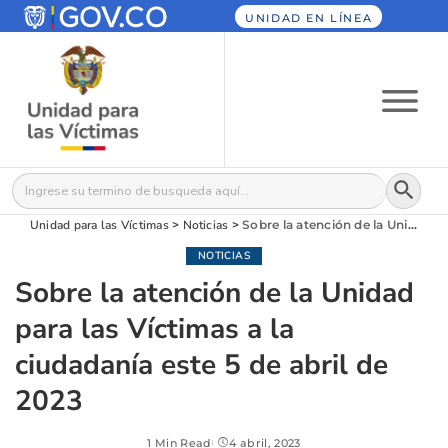
UNIDAD EN LÍNEA
Botón
Buscar:
Unidad para las Víctimas
>
Noticias
>
Sobre la atención de la Unidad para las Víctimas a la ciudadanía este 5 de abril de 2023
NOTICIAS
Sobre la atención de la Unidad
para las Víctimas a la
ciudadanía este 5 de abril de
2023
1 Min Read
4 abril, 2023