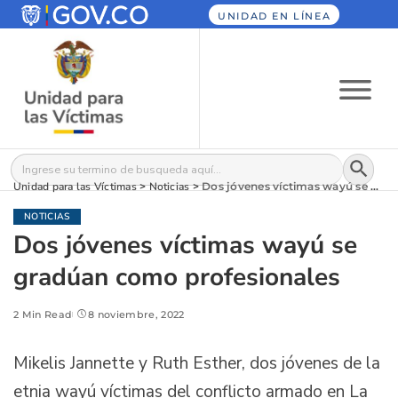
UNIDAD EN LÍNEA
Botón
Buscar:
Unidad para las Víctimas
>
Noticias
>
Dos jóvenes víctimas wayú se gradúan como profesionales
NOTICIAS
Dos jóvenes víctimas wayú se
gradúan como profesionales
2 Min Read
8 noviembre, 2022
Mikelis Jannette y Ruth Esther, dos jóvenes de la
etnia wayú víctimas del conflicto armado en La