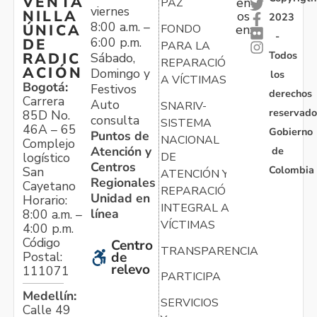
VENTA
en
PAZ
viernes
NILLA
os
2023
8:00 a.m. –
ÚNICA
FONDO
en:
-
6:00 p.m.
DE
PARA LA
Todos
RADIC
Sábado,
REPARACIÓN
ACIÓN
Domingo y
los
A VÍCTIMAS
Bogotá:
Festivos
derechos
Carrera
Auto
SNARIV-
reservado
85D No.
consulta
SISTEMA
46A – 65
Gobierno
Puntos de
NACIONAL
Complejo
Atención y
de
logístico
DE
Centros
Colombia
San
ATENCIÓN Y
Regionales
Cayetano
REPARACIÓN
Unidad en
Horario:
INTEGRAL A
línea
8:00 a.m. –
VÍCTIMAS
4:00 p.m.
Código
Centro
TRANSPARENCIA
Postal:
de
relevo
111071
PARTICIPA
Medellín:
SERVICIOS
Calle 49