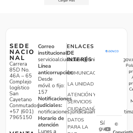
Cargar Más
SEDE
Correo
ENLACES
NACIO
institucional:
DE
NAL
servicioalciudadano@unidadvictimas.gov.
INTERÉS
Carrera
Pol
Línea
85D No.
pr
anticorrupción:
COMUNICACIONES
46A – 65
Desde
Complejo
pr
LA UNIDAD
móvil o fijo:
logístico
C
157
San
ATENCIÓN Y
Notificaciones
Cayetano
M
SERVICIOS
judiciales:
Conmutador:
CIUDADANÍA
+57 (601)
notificaciones.juridicauariv@unidadvictim
7965150
Horario de
DATOS
Sí
atención
©
PARA LA
gu
Lunes a
Copyrigth