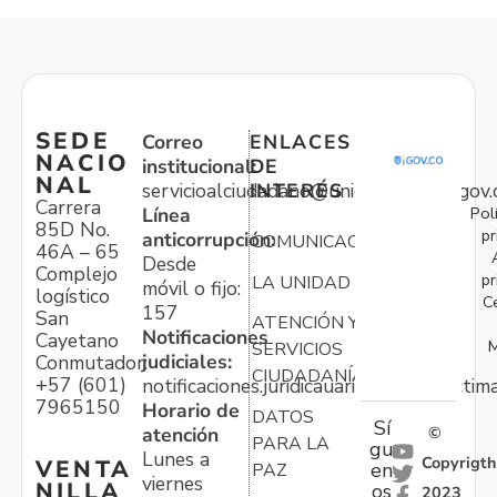
SEDE
Correo
ENLACES
NACIO
institucional:
DE
NAL
servicioalciudadano@unidadvictimas.gov.
INTERÉS
Carrera
Pol
Línea
85D No.
pr
anticorrupción:
COMUNICACIONES
46A – 65
Desde
Complejo
pr
LA UNIDAD
móvil o fijo:
logístico
C
157
San
ATENCIÓN Y
Notificaciones
Cayetano
M
SERVICIOS
judiciales:
Conmutador:
CIUDADANÍA
+57 (601)
notificaciones.juridicauariv@unidadvictim
7965150
Horario de
DATOS
Sí
atención
©
PARA LA
gu
Lunes a
Copyrigth
VENTA
en
PAZ
viernes
NILLA
os
2023