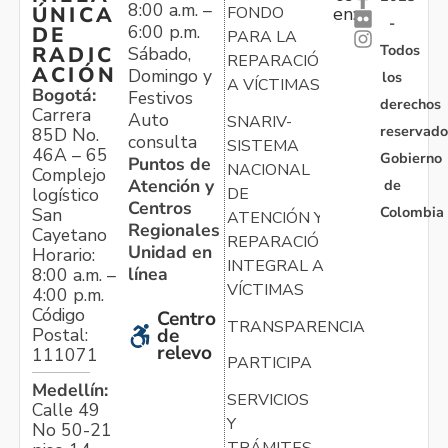
8:00 a.m. –
ÚNICA
FONDO
en:
-
6:00 p.m.
DE
PARA LA
Todos
RADIC
Sábado,
REPARACIÓN
ACIÓN
Domingo y
los
A VÍCTIMAS
Bogotá:
Festivos
derechos
Carrera
Auto
SNARIV-
reservado
85D No.
consulta
SISTEMA
46A – 65
Gobierno
Puntos de
NACIONAL
Complejo
Atención y
de
logístico
DE
Centros
Colombia
San
ATENCIÓN Y
Regionales
Cayetano
REPARACIÓN
Unidad en
Horario:
INTEGRAL A
línea
8:00 a.m. –
VÍCTIMAS
4:00 p.m.
Código
Centro
TRANSPARENCIA
Postal:
de
relevo
111071
PARTICIPA
Medellín:
SERVICIOS
Calle 49
Y
No 50-21