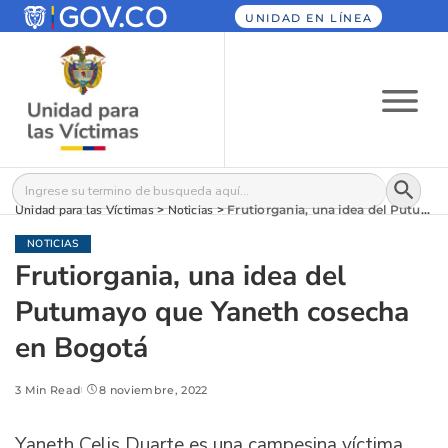
UNIDAD EN LÍNEA
Botón
Buscar:
Unidad para las Víctimas
>
Noticias
>
Frutiorgania, una idea del Putumayo que Yaneth cosecha en Bogotá
NOTICIAS
Frutiorgania, una idea del
Putumayo que Yaneth cosecha
en Bogotá
3 Min Read
8 noviembre, 2022
Yaneth Celis Duarte es una campesina víctima