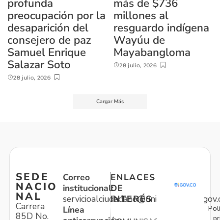
profunda
más de $736
preocupación por la
millones al
desaparición del
resguardo indígena
consejero de paz
Wayúu de
Samuel Enrique
Mayabangloma
Salazar Soto
28 julio, 2026
28 julio, 2026
Cargar Más
SEDE
Correo
ENLACES
NACIO
institucional:
DE
NAL
servicioalciudadano@unidadvictimas.gov.
INTERÉS
Carrera
Pol
Línea
85D No.
pr