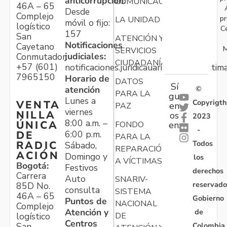
anticorrupción:
COMUNICACIONES
46A – 65
Desde
Complejo
pr
LA UNIDAD
móvil o fijo:
logístico
C
157
San
ATENCIÓN Y
Notificaciones
Cayetano
M
SERVICIOS
judiciales:
Conmutador:
CIUDADANÍA
+57 (601)
notificaciones.juridicauariv@unidadvictim
7965150
Horario de
DATOS
Sí
atención
©
PARA LA
gu
Lunes a
Copyrigth
VENTA
en
PAZ
viernes
NILLA
os
2023
8:00 a.m. –
ÚNICA
FONDO
en:
-
6:00 p.m.
DE
PARA LA
Todos
RADIC
Sábado,
REPARACIÓN
ACIÓN
Domingo y
los
A VÍCTIMAS
Bogotá:
Festivos
derechos
Carrera
Auto
SNARIV-
reservado
85D No.
consulta
SISTEMA
46A – 65
Gobierno
Puntos de
NACIONAL
Complejo
Atención y
de
logístico
DE
Centros
Colombia
San