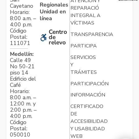
ATENCIÓN Y
Regionales
Cayetano
REPARACIÓN
Unidad en
Horario:
INTEGRAL A
línea
8:00 a.m. –
VÍCTIMAS
4:00 p.m.
Código
Centro
TRANSPARENCIA
Postal:
de
relevo
111071
PARTICIPA
Medellín:
SERVICIOS
Calle 49
Y
No 50-21
TRÁMITES
piso 14
Edificio del
PARTICIPACIÓN
Café
Horario:
INFORMACIÓN
8:00 a.m. –
12:00 m. y
CERTIFICADO
2:00 p.m. –
DE
4:00 p.m.
ACCESIBILIDAD
Código
Postal:
Y USABILIDAD
050010
WEB