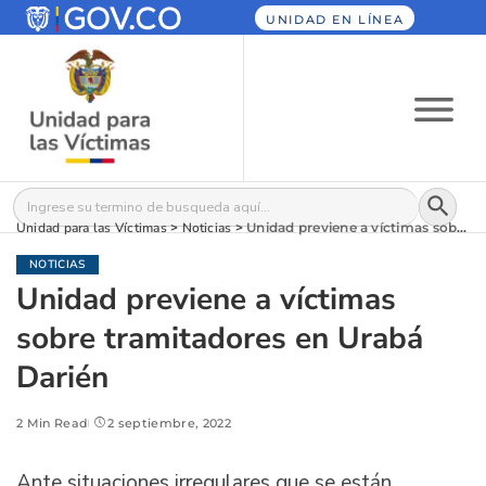
UNIDAD EN LÍNEA
Botón
Buscar:
Unidad para las Víctimas
>
Noticias
>
Unidad previene a víctimas sobre tramitadores en Urabá Darién
NOTICIAS
Unidad previene a víctimas
sobre tramitadores en Urabá
Darién
2 Min Read
2 septiembre, 2022
Ante situaciones irregulares que se están