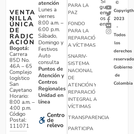
Sí
atención
©
PARA LA
gu
Lunes a
Copyrigth
VENTA
en
PAZ
viernes
NILLA
os
2023
8:00 a.m. –
ÚNICA
FONDO
en:
-
6:00 p.m.
DE
PARA LA
Todos
RADIC
Sábado,
REPARACIÓN
ACIÓN
Domingo y
los
A VÍCTIMAS
Bogotá:
Festivos
derechos
Carrera
Auto
SNARIV-
reservado
85D No.
consulta
SISTEMA
46A – 65
Gobierno
Puntos de
NACIONAL
Complejo
Atención y
de
logístico
DE
Centros
Colombia
San
ATENCIÓN Y
Regionales
Cayetano
REPARACIÓN
Unidad en
Horario:
INTEGRAL A
línea
8:00 a.m. –
VÍCTIMAS
4:00 p.m.
Código
Centro
TRANSPARENCIA
Postal:
de
relevo
111071
PARTICIPA