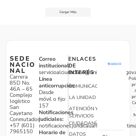
Cargar Más
SEDE
Correo
ENLACES
NACIO
institucional:
DE
NAL
servicioalciudadano@unidadvictimas.gov.
INTERÉS
Carrera
Pol
Línea
85D No.
pr
anticorrupción:
COMUNICACIONES
46A – 65
Desde
Complejo
pr
LA UNIDAD
móvil o fijo:
logístico
C
157
San
ATENCIÓN Y
Notificaciones
Cayetano
M
SERVICIOS
judiciales:
Conmutador:
CIUDADANÍA
+57 (601)
notificaciones.juridicauariv@unidadvictim
7965150
Horario de
DATOS