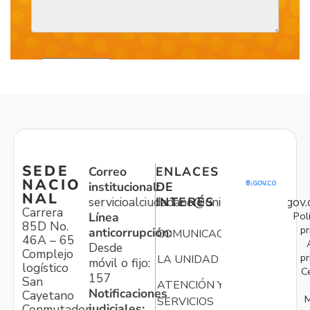
SEDE
Correo
ENLACES
NACIO
institucional:
DE
NAL
servicioalciudadano@unidadvictimas.gov.
INTERÉS
Carrera
Pol
Línea
85D No.
pr
anticorrupción:
COMUNICACIONES
46A – 65
Desde
Complejo
pr
LA UNIDAD
móvil o fijo:
logístico
C
157
San
ATENCIÓN Y
Notificaciones
Cayetano
M
SERVICIOS
judiciales:
Conmutador: