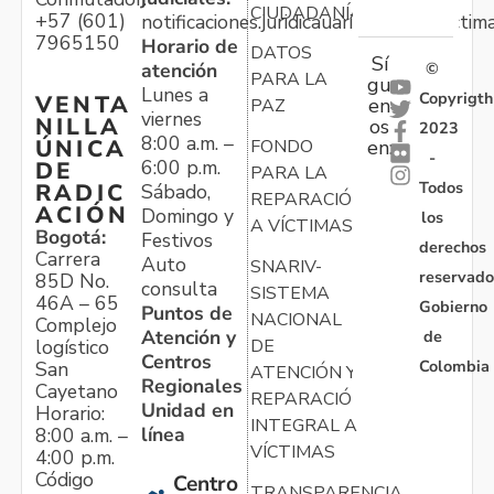
CIUDADANÍA
+57 (601)
notificaciones.juridicauariv@unidadvictim
7965150
Horario de
DATOS
Sí
atención
©
PARA LA
gu
Lunes a
Copyrigth
VENTA
en
PAZ
viernes
NILLA
os
2023
8:00 a.m. –
ÚNICA
FONDO
en:
-
6:00 p.m.
DE
PARA LA
Todos
RADIC
Sábado,
REPARACIÓN
ACIÓN
Domingo y
los
A VÍCTIMAS
Bogotá:
Festivos
derechos
Carrera
Auto
SNARIV-
reservado
85D No.
consulta
SISTEMA
46A – 65
Gobierno
Puntos de
NACIONAL
Complejo
Atención y
de
logístico
DE
Centros
Colombia
San
ATENCIÓN Y
Regionales
Cayetano
REPARACIÓN
Unidad en
Horario:
INTEGRAL A
línea
8:00 a.m. –
VÍCTIMAS
4:00 p.m.
Código
Centro
TRANSPARENCIA