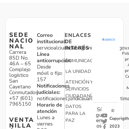
SEDE
Correo
ENLACES
NACIO
institucional:
DE
NAL
servicioalciudadano@unidadvictimas.gov.
INTERÉS
Carrera
Pol
Línea
85D No.
pr
anticorrupción:
COMUNICACIONES
46A – 65
Desde
Complejo
pr
LA UNIDAD
móvil o fijo:
logístico
C
157
San
ATENCIÓN Y
Notificaciones
Cayetano
M
SERVICIOS
judiciales:
Conmutador:
CIUDADANÍA
+57 (601)
notificaciones.juridicauariv@unidadvictim
7965150
Horario de
DATOS
Sí
atención
©
PARA LA
gu
Lunes a
Copyrigth
VENTA
en
PAZ
viernes
NILLA
os
2023