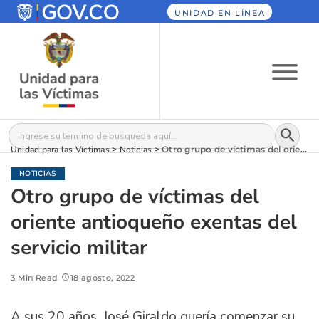
UNIDAD EN LÍNEA
Botón
Buscar:
Unidad para las Víctimas
>
Noticias
>
Otro grupo de víctimas del oriente antioqueño exentas del servicio militar
NOTICIAS
Otro grupo de víctimas del
oriente antioqueño exentas del
servicio militar
3 Min Read
18 agosto, 2022
A sus 20 años, José Giraldo quería comenzar su