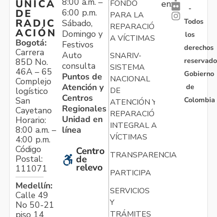
8:00 a.m. –
ÚNICA
FONDO
en:
-
6:00 p.m.
DE
PARA LA
Todos
RADIC
Sábado,
REPARACIÓN
ACIÓN
Domingo y
los
A VÍCTIMAS
Bogotá:
Festivos
derechos
Carrera
Auto
SNARIV-
reservado
85D No.
consulta
SISTEMA
46A – 65
Gobierno
Puntos de
NACIONAL
Complejo
Atención y
de
logístico
DE
Centros
Colombia
San
ATENCIÓN Y
Regionales
Cayetano
REPARACIÓN
Unidad en
Horario:
INTEGRAL A
línea
8:00 a.m. –
VÍCTIMAS
4:00 p.m.
Código
Centro
TRANSPARENCIA
Postal:
de
relevo
111071
PARTICIPA
Medellín:
SERVICIOS
Calle 49
Y
No 50-21
TRÁMITES
piso 14