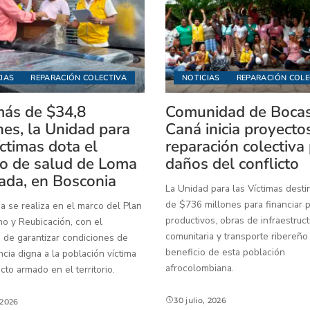
IAS
REPARACIÓN COLECTIVA
NOTICIAS
REPARACIÓN COLE
ás de $34,8
Comunidad de Boca
nes, la Unidad para
Caná inicia proyecto
íctimas dota el
reparación colectiva
o de salud de Loma
daños del conflicto
ada, en Bosconia
La Unidad para las Víctimas dest
de $736 millones para financiar 
a se realiza en el marco del Plan
productivos, obras de infraestruct
o y Reubicación, con el
comunitaria y transporte ribereño
 de garantizar condiciones de
beneficio de esta población
ia digna a la población víctima
afrocolombiana.
icto armado en el territorio.
30 julio, 2026
, 2026