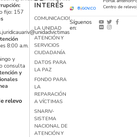
Portal anterior
Po
INTERÉS
rrupción:
Centro de relevo
 fijo: 157
es
COMUNICACIONES
Síguenos
en:
LA UNIDAD
s.juridicauariv@unidadvictimas.gov.co
ATENCIÓN Y
tención
es 8:00 a.m.
SERVICIOS
CIUDADANÍA
ingo y
DATOS PARA
o consulta
LA PAZ
tención y
ionales
FONDO PARA
ínea
LA
REPARACIÓN
e relevo
A VÍCTIMAS
SNARIV-
SISTEMA
NACIONAL DE
ATENCIÓN Y