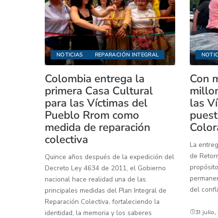
NOTICIAS
REPARACIÓN INTEGRAL
NOTIC
Colombia entrega la
Con m
primera Casa Cultural
millo
para las Víctimas del
las V
Pueblo Rrom como
puest
medida de reparación
Color
colectiva
La entreg
de Retorn
Quince años después de la expedición del
propósito
Decreto Ley 4634 de 2011, el Gobierno
permanenc
nacional hace realidad una de las
del confl
principales medidas del Plan Integral de
Reparación Colectiva, fortaleciendo la
identidad, la memoria y los saberes
31 julio