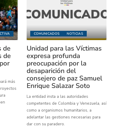
CTIVA
COMUNICADOS
NOTICIAS
s de
Unidad para las Víctimas
s de
expresa profunda
 por
preocupación por la
desaparición del
consejero de paz Samuel
inará más
Enrique Salazar Soto
proyectos
ura
La entidad insta a las autoridades
 en
competentes de Colombia y Venezuela, así
como a organismos humanitarios, a
adelantar las gestiones necesarias para
dar con su paradero.