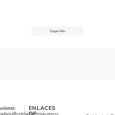
Cargar Más
ENLACES
ucional:
DE
udadano@unidadvictimas.gov.co