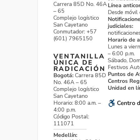
Carrera 85D No. 46A
Línea antico
– 65
Desde móvil o
Complejo logístico
Notificacion
San Cayetano
judiciales:
Conmutador: +57
notificacione
(601) 7965150
Horario de a
Lunes a viern
– 6:00 p.m.
VENTANILLA
Sábado, Dom
ÚNICA DE
Festivos Aut
RADICACIÓN
Puntos de A
Bogotá:
Carrera 85D
Centros Reg
No. 46A – 65
Unidad en l
Complejo logístico
San Cayetano
Horario: 8:00 a.m. –
Centro d
4:00 p.m.
Código Postal:
111071
Medellín: