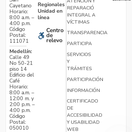
ATENCIÓN Y
Regionales
Cayetano
REPARACIÓN
Unidad en
Horario:
INTEGRAL A
línea
8:00 a.m. –
VÍCTIMAS
4:00 p.m.
Código
Centro
TRANSPARENCIA
Postal:
de
relevo
111071
PARTICIPA
Medellín:
SERVICIOS
Calle 49
Y
No 50-21
TRÁMITES
piso 14
Edificio del
PARTICIPACIÓN
Café
Horario:
INFORMACIÓN
8:00 a.m. –
12:00 m. y
CERTIFICADO
2:00 p.m. –
DE
4:00 p.m.
ACCESIBILIDAD
Código
Postal:
Y USABILIDAD
050010
WEB