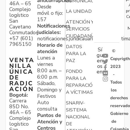
anticorrupción:
COMUNICACIONES
46A – 65
Desde
Complejo
pr
LA UNIDAD
móvil o fijo:
logístico
C
157
San
ATENCIÓN Y
Notificaciones
Cayetano
M
SERVICIOS
judiciales:
Conmutador:
CIUDADANÍA
+57 (601)
notificaciones.juridicauariv@unidadvictim
7965150
Horario de
DATOS
Sí
atención
©
PARA LA
gu
Lunes a
Copyrigth
VENTA
en
PAZ
viernes
NILLA
os
2023
8:00 a.m. –
ÚNICA
FONDO
en:
-
6:00 p.m.
DE
PARA LA
Todos
RADIC
Sábado,
REPARACIÓN
ACIÓN
Domingo y
los
A VÍCTIMAS
Bogotá:
Festivos
derechos
Carrera
Auto
SNARIV-
reservado
85D No.
consulta
SISTEMA
46A – 65
Gobierno
Puntos de
NACIONAL
Complejo
Atención y
de
logístico
DE
Centros
Colombia
San