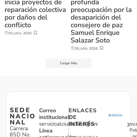
inicia proyectos de
profunda
reparación colectiva
preocupación por la
por daños del
desaparición del
conflicto
consejero de paz
Samuel Enrique
30 julio, 2026
Salazar Soto
28 julio, 2026
Cargar Más
SEDE
Correo
ENLACES
NACIO
institucional:
DE
NAL
servicioalciudadano@unidadvictimas.gov.
INTERÉS
Carrera
Pol
Línea
85D No.
pr