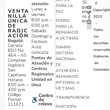
Sí
atención
©
PARA LA
gu
Lunes a
Copyrigth
VENTA
en
PAZ
viernes
NILLA
os
2023
8:00 a.m. –
ÚNICA
FONDO
en:
-
6:00 p.m.
DE
PARA LA
Todos
RADIC
Sábado,
REPARACIÓN
ACIÓN
Domingo y
los
A VÍCTIMAS
Bogotá:
Festivos
derechos
Carrera
Auto
SNARIV-
reservado
85D No.
consulta
SISTEMA
46A – 65
Gobierno
Puntos de
NACIONAL
Complejo
Atención y
de
logístico
DE
Centros
Colombia
San
ATENCIÓN Y
Regionales
Cayetano
REPARACIÓN
Unidad en
Horario:
INTEGRAL A
línea
8:00 a.m. –
VÍCTIMAS
4:00 p.m.
Código
Centro
TRANSPARENCIA
Postal:
de
relevo
111071
PARTICIPA