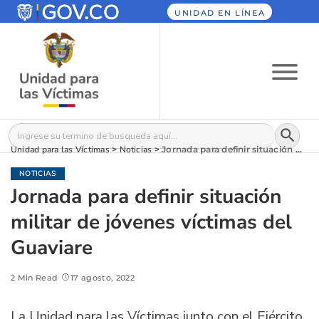
UNIDAD EN LÍNEA
Botón
Buscar:
Unidad para las Víctimas
>
Noticias
>
Jornada para definir situación militar de jóvenes víctimas del Guaviare
NOTICIAS
Jornada para definir situación
militar de jóvenes víctimas del
Guaviare
2 Min Read
17 agosto, 2022
La Unidad para las Víctimas junto con el Ejército