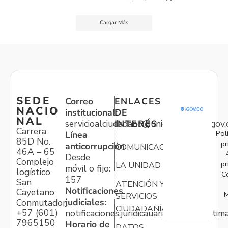
Cargar Más
SEDE
Correo
ENLACES
NACIO
institucional:
DE
NAL
servicioalciudadano@unidadvictimas.gov.
INTERÉS
Carrera
Pol
Línea
85D No.
pr
anticorrupción:
COMUNICACIONES
46A – 65
Desde
Complejo
pr
LA UNIDAD
móvil o fijo:
logístico
C
157
San
ATENCIÓN Y
Notificaciones
Cayetano
M
SERVICIOS
judiciales:
Conmutador:
CIUDADANÍA
+57 (601)
notificaciones.juridicauariv@unidadvictim
7965150
Horario de
DATOS