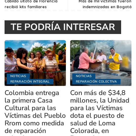
Cabildo uitoto de Florencia
Más de mil víctimas fueron
recibió kits familiares
indemnizadas en Bogotá
TE PODRÍA INTERESAR
NOTICIAS
NOTICIAS
REPARACIÓN INTEGRAL
REPARACIÓN COLECTIVA
Colombia entrega
Con más de $34,8
la primera Casa
millones, la Unidad
Cultural para las
para las Víctimas
Víctimas del Pueblo
dota el puesto de
Rrom como medida
salud de Loma
de reparación
Colorada, en