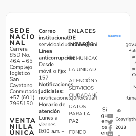
SEDE
Correo
ENLACES
NACIO
institucional:
DE
NAL
servicioalciudadano@unidadvictimas.gov.
INTERÉS
Carrera
Pol
Línea
85D No.
pr
anticorrupción:
COMUNICACIONES
46A – 65
Desde
Complejo
pr
LA UNIDAD
móvil o fijo:
logístico
C
157
San
ATENCIÓN Y
Notificaciones
Cayetano
M
SERVICIOS
judiciales:
Conmutador:
CIUDADANÍA
+57 (601)
notificaciones.juridicauariv@unidadvictim
7965150
Horario de
DATOS
Sí
atención
©
PARA LA
gu
Lunes a
Copyrigth
VENTA
en
PAZ
viernes
NILLA
os
2023
8:00 a.m. –
ÚNICA
FONDO
en:
-