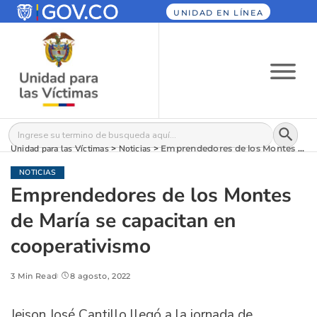
UNIDAD EN LÍNEA
Botón
Buscar:
Unidad para las Víctimas
>
Noticias
>
Emprendedores de los Montes de María se capacitan en cooperativismo
NOTICIAS
Emprendedores de los Montes
de María se capacitan en
cooperativismo
3 Min Read
8 agosto, 2022
Jeison José Cantillo llegó a la jornada de