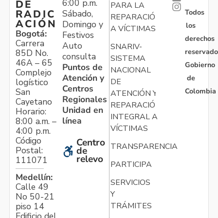
6:00 p.m.
DE
PARA LA
Todos
RADIC
Sábado,
REPARACIÓN
ACIÓN
Domingo y
los
A VÍCTIMAS
Bogotá:
Festivos
derechos
Carrera
Auto
SNARIV-
reservado
85D No.
consulta
SISTEMA
46A – 65
Gobierno
Puntos de
NACIONAL
Complejo
Atención y
de
logístico
DE
Centros
Colombia
San
ATENCIÓN Y
Regionales
Cayetano
REPARACIÓN
Unidad en
Horario:
INTEGRAL A
línea
8:00 a.m. –
VÍCTIMAS
4:00 p.m.
Código
Centro
TRANSPARENCIA
Postal:
de
relevo
111071
PARTICIPA
Medellín:
SERVICIOS
Calle 49
Y
No 50-21
TRÁMITES
piso 14
Edificio del