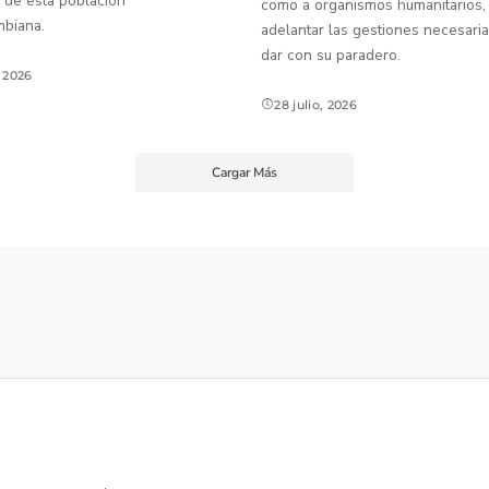
 de esta población
como a organismos humanitarios,
mbiana.
adelantar las gestiones necesaria
dar con su paradero.
, 2026
28 julio, 2026
Cargar Más