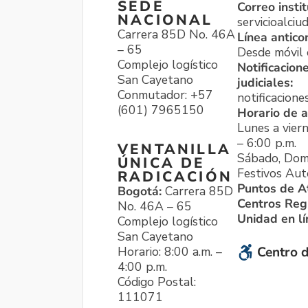
SEDE
Correo instit
NACIONAL
servicioalci
Carrera 85D No. 46A
Línea antico
– 65
Desde móvil o
Complejo logístico
Notificacion
San Cayetano
judiciales:
Conmutador: +57
notificacione
(601) 7965150
Horario de a
Lunes a viern
– 6:00 p.m.
VENTANILLA
Sábado, Dom
ÚNICA DE
Festivos Aut
RADICACIÓN
Puntos de A
Bogotá:
Carrera 85D
Centros Reg
No. 46A – 65
Unidad en l
Complejo logístico
San Cayetano
Horario: 8:00 a.m. –
Centro d
4:00 p.m.
Código Postal:
111071