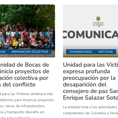
IAS
REPARACIÓN COLECTIVA
COMUNICADOS
NOTICIAS
idad de Bocas de
Unidad para las Víc
inicia proyectos de
expresa profunda
ación colectiva por
preocupación por la
 del conflicto
desaparición del
consejero de paz Sa
 para las Víctimas destinará más
Enrique Salazar Sot
illones para financiar proyectos
os, obras de infraestructura
La entidad insta a las autoridades
ia y transporte ribereño en
competentes de Colombia y Venez