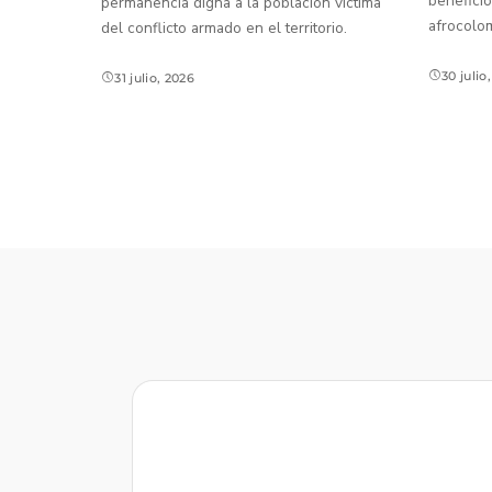
beneficio
permanencia digna a la población víctima
afrocolo
del conflicto armado en el territorio.
30 julio
31 julio, 2026