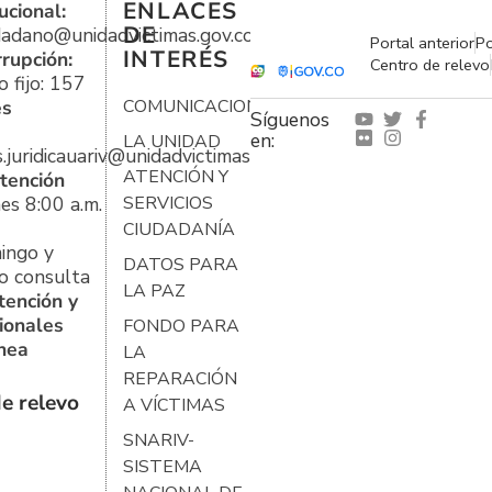
ENLACES
ucional:
DE
udadano@unidadvictimas.gov.co
Portal anterior
Po
INTERÉS
rrupción:
Centro de relevo
 fijo: 157
es
COMUNICACIONES
Síguenos
en:
LA UNIDAD
s.juridicauariv@unidadvictimas.gov.co
ATENCIÓN Y
tención
es 8:00 a.m.
SERVICIOS
CIUDADANÍA
ingo y
DATOS PARA
o consulta
LA PAZ
tención y
ionales
FONDO PARA
ínea
LA
REPARACIÓN
e relevo
A VÍCTIMAS
SNARIV-
SISTEMA