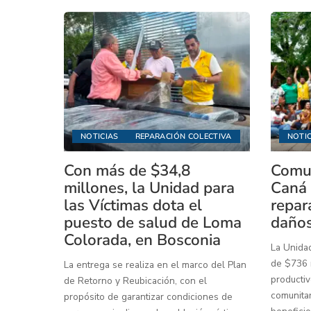
NOTICIAS
REPARACIÓN COLECTIVA
NOTIC
Con más de $34,8
Comun
millones, la Unidad para
Caná 
las Víctimas dota el
repar
puesto de salud de Loma
daños
Colorada, en Bosconia
La Unidad
de $736 m
La entrega se realiza en el marco del Plan
productiv
de Retorno y Reubicación, con el
comunitar
propósito de garantizar condiciones de