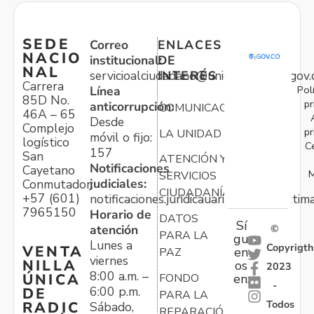
SEDE
Correo
ENLACES
NACIO
institucional:
DE
NAL
servicioalciudadano@unidadvictimas.gov.
INTERÉS
Carrera
Pol
Línea
85D No.
pr
anticorrupción:
COMUNICACIONES
46A – 65
Desde
Complejo
pr
LA UNIDAD
móvil o fijo:
logístico
C
157
San
ATENCIÓN Y
Notificaciones
Cayetano
M
SERVICIOS
judiciales:
Conmutador:
CIUDADANÍA
+57 (601)
notificaciones.juridicauariv@unidadvictim
7965150
Horario de
DATOS
Sí
atención
©
PARA LA
gu
Lunes a
Copyrigth
VENTA
en
PAZ
viernes
NILLA
os
2023
8:00 a.m. –
ÚNICA
FONDO
en:
-
6:00 p.m.
DE
PARA LA
Todos
RADIC
Sábado,
REPARACIÓN