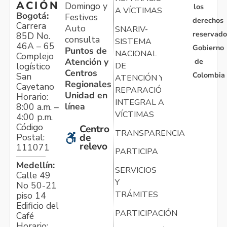
ACIÓN
Domingo y
los
A VÍCTIMAS
Bogotá:
Festivos
derechos
Carrera
Auto
SNARIV-
reservado
85D No.
consulta
SISTEMA
46A – 65
Gobierno
Puntos de
NACIONAL
Complejo
Atención y
de
logístico
DE
Centros
Colombia
San
ATENCIÓN Y
Regionales
Cayetano
REPARACIÓN
Unidad en
Horario:
INTEGRAL A
línea
8:00 a.m. –
VÍCTIMAS
4:00 p.m.
Código
Centro
TRANSPARENCIA
Postal:
de
relevo
111071
PARTICIPA
Medellín:
SERVICIOS
Calle 49
Y
No 50-21
TRÁMITES
piso 14
Edificio del
PARTICIPACIÓN
Café
Horario: