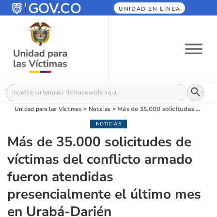
UNIDAD EN LÍNEA
Botón
Buscar:
Unidad para las Víctimas
>
Noticias
>
Más de 35.000 solicitudes de víctimas del conflicto armado fueron atendidas presencialmente el último mes en Urabá-Darién
NOTICIAS
Más de 35.000 solicitudes de
víctimas del conflicto armado
fueron atendidas
presencialmente el último mes
en Urabá-Darién