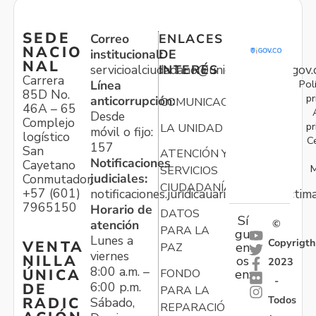
SEDE
Correo
ENLACES
NACIO
institucional:
DE
NAL
servicioalciudadano@unidadvictimas.gov.
INTERÉS
Carrera
Pol
Línea
85D No.
pr
anticorrupción:
COMUNICACIONES
46A – 65
Desde
Complejo
pr
LA UNIDAD
móvil o fijo:
logístico
C
157
San
ATENCIÓN Y
Notificaciones
Cayetano
M
SERVICIOS
judiciales:
Conmutador:
CIUDADANÍA
+57 (601)
notificaciones.juridicauariv@unidadvictim
7965150
Horario de
DATOS
Sí
atención
©
PARA LA
gu
Lunes a
Copyrigth
VENTA
en
PAZ
viernes
NILLA
os
2023
8:00 a.m. –
ÚNICA
FONDO
en:
-
6:00 p.m.
DE
PARA LA
Todos
RADIC
Sábado,
REPARACIÓN