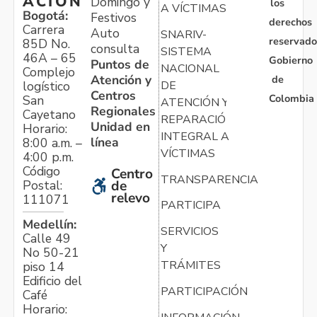
ACIÓN
Domingo y
los
A VÍCTIMAS
Bogotá:
Festivos
derechos
Carrera
Auto
SNARIV-
reservado
85D No.
consulta
SISTEMA
46A – 65
Gobierno
Puntos de
NACIONAL
Complejo
Atención y
de
logístico
DE
Centros
Colombia
San
ATENCIÓN Y
Regionales
Cayetano
REPARACIÓN
Unidad en
Horario:
INTEGRAL A
línea
8:00 a.m. –
VÍCTIMAS
4:00 p.m.
Código
Centro
TRANSPARENCIA
Postal:
de
relevo
111071
PARTICIPA
Medellín:
SERVICIOS
Calle 49
Y
No 50-21
TRÁMITES
piso 14
Edificio del
PARTICIPACIÓN
Café
Horario: