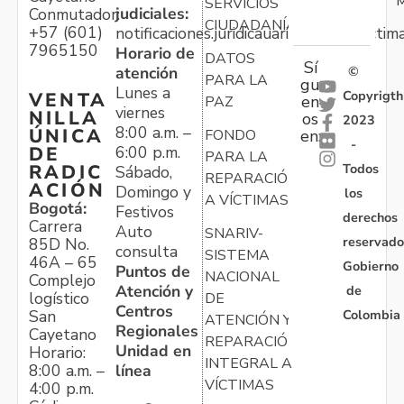
M
SERVICIOS
judiciales:
Conmutador:
CIUDADANÍA
+57 (601)
notificaciones.juridicauariv@unidadvictim
7965150
Horario de
DATOS
Sí
atención
©
PARA LA
gu
Lunes a
Copyrigth
VENTA
en
PAZ
viernes
NILLA
os
2023
8:00 a.m. –
ÚNICA
FONDO
en:
-
6:00 p.m.
DE
PARA LA
Todos
RADIC
Sábado,
REPARACIÓN
ACIÓN
Domingo y
los
A VÍCTIMAS
Bogotá:
Festivos
derechos
Carrera
Auto
SNARIV-
reservado
85D No.
consulta
SISTEMA
46A – 65
Gobierno
Puntos de
NACIONAL
Complejo
Atención y
de
logístico
DE
Centros
Colombia
San
ATENCIÓN Y
Regionales
Cayetano
REPARACIÓN
Unidad en
Horario:
INTEGRAL A
línea
8:00 a.m. –
VÍCTIMAS
4:00 p.m.