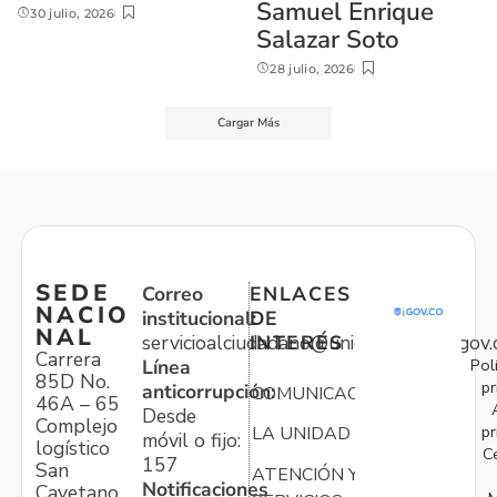
Samuel Enrique
30 julio, 2026
Salazar Soto
28 julio, 2026
Cargar Más
SEDE
Correo
ENLACES
NACIO
institucional:
DE
NAL
servicioalciudadano@unidadvictimas.gov.
INTERÉS
Carrera
Pol
Línea
85D No.
pr
anticorrupción:
COMUNICACIONES
46A – 65
Desde
Complejo
pr
LA UNIDAD
móvil o fijo:
logístico
C
157
San
ATENCIÓN Y
Notificaciones
Cayetano