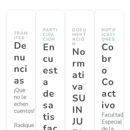
PARTI
DOCU
NOTIF
TRÁM
CIPA
MENT
ICACI
ITES
CIÓN
ACIÓ
ONES
De
En
N
Co
No
nu
cu
br
rm
nci
est
o
ati
as
a
Co
va
¡Que
de
act
SU
no le
sa
ivo
echen
IN
cuentos!
tis
Facultad
JU
Especial
Radique
fac
de la