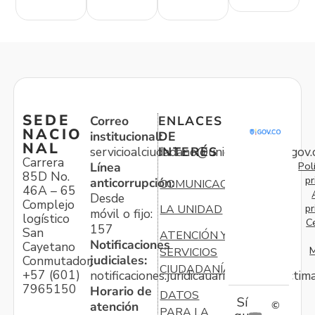
SEDE
Correo
ENLACES
NACIO
institucional:
DE
NAL
servicioalciudadano@unidadvictimas.gov.
INTERÉS
Carrera
Pol
Línea
85D No.
pr
anticorrupción:
COMUNICACIONES
46A – 65
Desde
Complejo
pr
LA UNIDAD
móvil o fijo:
logístico
C
157
San
ATENCIÓN Y
Notificaciones
Cayetano
M
SERVICIOS
judiciales:
Conmutador:
CIUDADANÍA
+57 (601)
notificaciones.juridicauariv@unidadvictim
7965150
Horario de
DATOS
Sí
atención
©
PARA LA