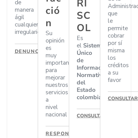
RI
de
Administra
ció
manera
SC
que
ágil
n
le
cualquier
OL
permite
irregularidad
Su
cobrar
Es
opinión
por sí
el
Sistema
es
misma
DENUNCIAR
Único
muy
los
de
importante
créditos
Información
para
a su
Normativa
mejorar
favor
del
nuestros
Estado
servicios
colombiano
CONSULTAR
a
nivel
nacional
CONSULTAR
RESPONDER