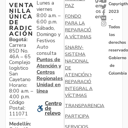
gu
Lunes a
Copyrigth
VENTA
en
PAZ
viernes
NILLA
os
2023
8:00 a.m. –
ÚNICA
FONDO
en:
-
6:00 p.m.
DE
PARA LA
Todos
RADIC
Sábado,
REPARACIÓN
ACIÓN
Domingo y
los
A VÍCTIMAS
Bogotá:
Festivos
derechos
Carrera
Auto
SNARIV-
reservado
85D No.
consulta
SISTEMA
46A – 65
Gobierno
Puntos de
NACIONAL
Complejo
Atención y
de
logístico
DE
Centros
Colombia
San
ATENCIÓN Y
Regionales
Cayetano
REPARACIÓN
Unidad en
Horario:
INTEGRAL A
línea
8:00 a.m. –
VÍCTIMAS
4:00 p.m.
Código
Centro
TRANSPARENCIA
Postal:
de
relevo
111071
PARTICIPA
Medellín:
SERVICIOS