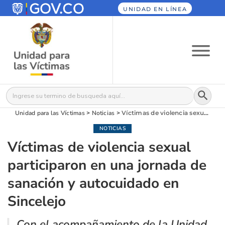
UNIDAD EN LÍNEA
Botón
Buscar:
Unidad para las Víctimas
>
Noticias
>
Víctimas de violencia sexual participaron en una jornada de sanación y autocuidado en Sincelejo
NOTICIAS
Víctimas de violencia sexual
participaron en una jornada de
sanación y autocuidado en
Sincelejo
Con el acompañamiento de la Unidad