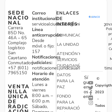
SEDE
Correo
ENLACES
NACIO
institucional:
DE
NAL
servicioalciudadano@unidadvictimas.gov.
INTERÉS
Carrera
Pol
Línea
85D No.
pr
anticorrupción:
COMUNICACIONES
46A – 65
Desde
Complejo
pr
LA UNIDAD
móvil o fijo:
logístico
C
157
San
ATENCIÓN Y
Notificaciones
Cayetano
M
SERVICIOS
judiciales:
Conmutador:
CIUDADANÍA
+57 (601)
notificaciones.juridicauariv@unidadvictim
7965150
Horario de
DATOS
Sí
atención
©
PARA LA
gu
Lunes a
Copyrigth
VENTA
en
PAZ
viernes
NILLA
os
2023
8:00 a.m. –
ÚNICA
FONDO
en:
-
6:00 p.m.
DE
PARA LA
Todos
RADIC
Sábado,
REPARACIÓN
ACIÓN
Domingo y