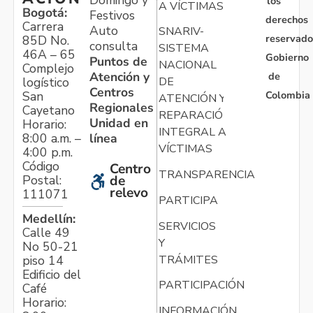
los
A VÍCTIMAS
Bogotá:
Festivos
derechos
Carrera
Auto
SNARIV-
reservado
85D No.
consulta
SISTEMA
46A – 65
Gobierno
Puntos de
NACIONAL
Complejo
Atención y
de
logístico
DE
Centros
Colombia
San
ATENCIÓN Y
Regionales
Cayetano
REPARACIÓN
Unidad en
Horario:
INTEGRAL A
línea
8:00 a.m. –
VÍCTIMAS
4:00 p.m.
Código
Centro
TRANSPARENCIA
Postal:
de
relevo
111071
PARTICIPA
Medellín:
SERVICIOS
Calle 49
Y
No 50-21
TRÁMITES
piso 14
Edificio del
PARTICIPACIÓN
Café
Horario:
INFORMACIÓN