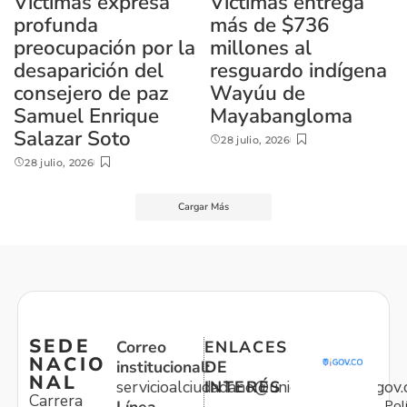
Víctimas expresa
Víctimas entrega
profunda
más de $736
preocupación por la
millones al
desaparición del
resguardo indígena
consejero de paz
Wayúu de
Samuel Enrique
Mayabangloma
Salazar Soto
28 julio, 2026
28 julio, 2026
Cargar Más
SEDE
Correo
ENLACES
NACIO
institucional:
DE
NAL
servicioalciudadano@unidadvictimas.gov.
INTERÉS
Carrera
Pol