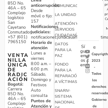
Línea
85D No.
pr
anticorrupción:
COMUNICACIONES
46A – 65
Desde
Complejo
pr
LA UNIDAD
móvil o fijo:
logístico
C
157
San
ATENCIÓN Y
Notificaciones
Cayetano
M
SERVICIOS
judiciales:
Conmutador:
CIUDADANÍA
+57 (601)
notificaciones.juridicauariv@unidadvictim
7965150
Horario de
DATOS
Sí
atención
©
PARA LA
gu
Lunes a
Copyrigth
VENTA
en
PAZ
viernes
NILLA
os
2023
8:00 a.m. –
ÚNICA
FONDO
en:
-
6:00 p.m.
DE
PARA LA
Todos
RADIC
Sábado,
REPARACIÓN
ACIÓN
Domingo y
los
A VÍCTIMAS
Bogotá:
Festivos
derechos
Carrera
Auto
SNARIV-
reservado
85D No.
consulta
SISTEMA
46A – 65
Gobierno
Puntos de
NACIONAL
Complejo
Atención y
de