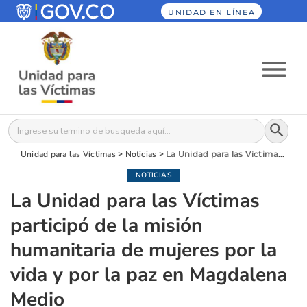
UNIDAD EN LÍNEA
Botón
Buscar:
Unidad para las Víctimas
>
Noticias
>
La Unidad para las Víctimas participó de la misión humanitaria de mujeres por la vida y por la paz en Magdalena Medio
NOTICIAS
La Unidad para las Víctimas
participó de la misión
humanitaria de mujeres por la
vida y por la paz en Magdalena
Medio