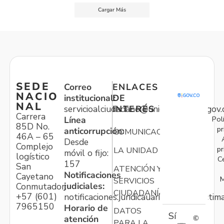
Cargar Más
SEDE
Correo
ENLACES
NACIO
institucional:
DE
NAL
servicioalciudadano@unidadvictimas.gov.
INTERÉS
Carrera
Pol
Línea
85D No.
pr
anticorrupción:
COMUNICACIONES
46A – 65
Desde
Complejo
pr
LA UNIDAD
móvil o fijo:
logístico
C
157
San
ATENCIÓN Y
Notificaciones
Cayetano
M
SERVICIOS
judiciales:
Conmutador:
CIUDADANÍA
+57 (601)
notificaciones.juridicauariv@unidadvictim
7965150
Horario de
DATOS
Sí
atención
©
PARA LA