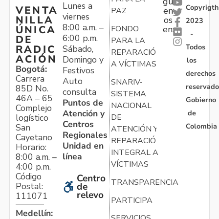
gu
Lunes a
Copyrigth
VENTA
en
PAZ
viernes
NILLA
os
2023
8:00 a.m. –
ÚNICA
FONDO
en:
-
6:00 p.m.
DE
PARA LA
Todos
RADIC
Sábado,
REPARACIÓN
ACIÓN
Domingo y
los
A VÍCTIMAS
Bogotá:
Festivos
derechos
Carrera
Auto
SNARIV-
reservado
85D No.
consulta
SISTEMA
46A – 65
Gobierno
Puntos de
NACIONAL
Complejo
Atención y
de
logístico
DE
Centros
Colombia
San
ATENCIÓN Y
Regionales
Cayetano
REPARACIÓN
Unidad en
Horario:
INTEGRAL A
línea
8:00 a.m. –
VÍCTIMAS
4:00 p.m.
Código
Centro
TRANSPARENCIA
Postal:
de
relevo
111071
PARTICIPA
Medellín:
SERVICIOS