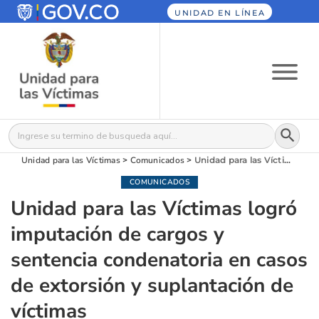
UNIDAD EN LÍNEA
Botón
Buscar:
Unidad para las Víctimas
>
Comunicados
>
Unidad para las Víctimas logró imputación de cargos y sentencia condenatoria en casos de extorsión y suplantación de víctimas
COMUNICADOS
Unidad para las Víctimas logró
imputación de cargos y
sentencia condenatoria en casos
de extorsión y suplantación de
víctimas