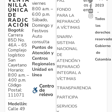
en
PAZ
viernes
NILLA
os
2023
8:00 a.m. –
ÚNICA
FONDO
en:
-
6:00 p.m.
DE
PARA LA
Todos
RADIC
Sábado,
REPARACIÓN
ACIÓN
Domingo y
los
A VÍCTIMAS
Bogotá:
Festivos
derechos
Carrera
Auto
SNARIV-
reservado
85D No.
consulta
SISTEMA
46A – 65
Gobierno
Puntos de
NACIONAL
Complejo
Atención y
de
logístico
DE
Centros
Colombia
San
ATENCIÓN Y
Regionales
Cayetano
REPARACIÓN
Unidad en
Horario:
INTEGRAL A
línea
8:00 a.m. –
VÍCTIMAS
4:00 p.m.
Código
Centro
TRANSPARENCIA
Postal:
de
relevo
111071
PARTICIPA
Medellín:
SERVICIOS
Calle 49