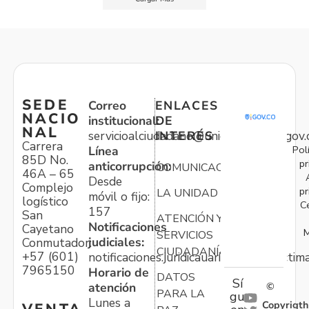
SEDE
Correo
ENLACES
NACIO
institucional:
DE
NAL
servicioalciudadano@unidadvictimas.gov.
INTERÉS
Carrera
Pol
Línea
85D No.
pr
anticorrupción:
COMUNICACIONES
46A – 65
Desde
Complejo
pr
LA UNIDAD
móvil o fijo:
logístico
C
157
San
ATENCIÓN Y
Notificaciones
Cayetano
M
SERVICIOS
judiciales:
Conmutador:
CIUDADANÍA
+57 (601)
notificaciones.juridicauariv@unidadvictim
7965150
Horario de
DATOS
Sí
atención
©
PARA LA
gu
Lunes a
Copyrigth
VENTA