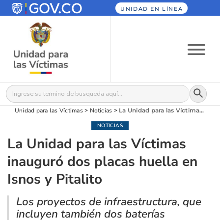
UNIDAD EN LÍNEA
Botón
Buscar:
Unidad para las Víctimas
>
Noticias
>
La Unidad para las Víctimas inauguró dos placas huella en Isnos y Pitalito
NOTICIAS
La Unidad para las Víctimas
inauguró dos placas huella en
Isnos y Pitalito
Los proyectos de infraestructura, que
incluyen también dos baterías