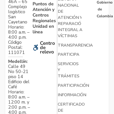
46A – 65
Gobierno
Puntos de
NACIONAL
Complejo
Atención y
de
logístico
DE
Centros
Colombia
San
ATENCIÓN Y
Regionales
Cayetano
REPARACIÓN
Unidad en
Horario:
INTEGRAL A
línea
8:00 a.m. –
VÍCTIMAS
4:00 p.m.
Código
Centro
TRANSPARENCIA
Postal:
de
relevo
111071
PARTICIPA
Medellín:
SERVICIOS
Calle 49
Y
No 50-21
TRÁMITES
piso 14
Edificio del
PARTICIPACIÓN
Café
Horario:
INFORMACIÓN
8:00 a.m. –
12:00 m. y
CERTIFICADO
2:00 p.m. –
DE
4:00 p.m.