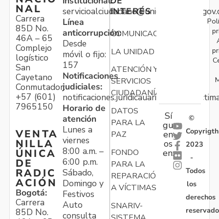
institucional:
DE
NAL
servicioalciudadano@unidadvictimas.gov.
INTERÉS
Carrera
Pol
Línea
85D No.
pr
anticorrupción:
COMUNICACIONES
46A – 65
Desde
Complejo
pr
LA UNIDAD
móvil o fijo:
logístico
C
157
San
ATENCIÓN Y
Notificaciones
Cayetano
M
SERVICIOS
judiciales:
Conmutador:
CIUDADANÍA
+57 (601)
notificaciones.juridicauariv@unidadvictim
7965150
Horario de
DATOS
Sí
atención
©
PARA LA
gu
Lunes a
Copyrigth
VENTA
en
PAZ
viernes
NILLA
os
2023
8:00 a.m. –
ÚNICA
FONDO
en:
-
6:00 p.m.
DE
PARA LA
Todos
RADIC
Sábado,
REPARACIÓN
ACIÓN
Domingo y
los
A VÍCTIMAS
Bogotá:
Festivos
derechos
Carrera
Auto
SNARIV-
reservado
85D No.
consulta
SISTEMA