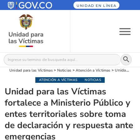
UNIDAD EN LÍNEA
Botón
Buscar:
Unidad para las Víctimas
>
Noticias
>
Atención a Víctimas
>
Unidad para las Víctimas fortalece a Ministerio Público y entes territoriales sobre toma de declaración y respuesta ante emergencias
ATENCIÓN A VÍCTIMAS
NOTICIAS
Unidad para las Víctimas
fortalece a Ministerio Público y
entes territoriales sobre toma
de declaración y respuesta ante
emergencias