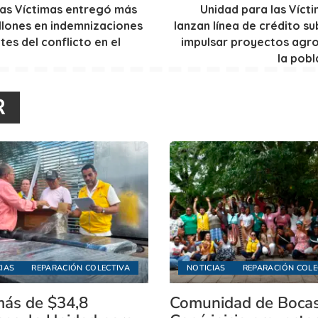
las Víctimas entregó más
Unidad para las Víct
llones en indemnizaciones
lanzan línea de crédito s
tes del conflicto en el
impulsar proyectos agr
la pobl
R
IAS
REPARACIÓN COLECTIVA
NOTICIAS
REPARACIÓN COLE
ás de $34,8
Comunidad de Boca