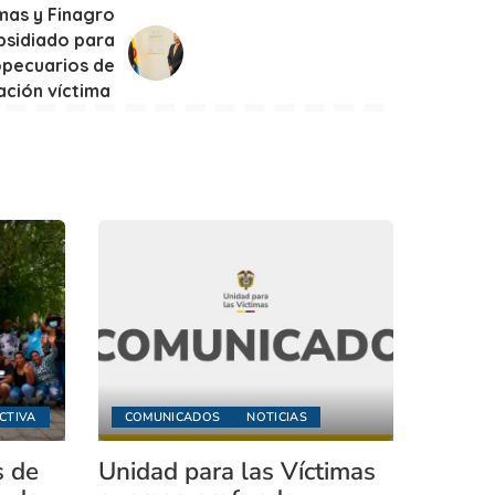
imas y Finagro
ubsidiado para
opecuarios de
ación víctima
CTIVA
COMUNICADOS
NOTICIAS
s de
Unidad para las Víctimas