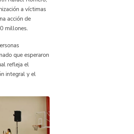
ización a víctimas
na acción de
00 millones.
personas
rmado que esperaron
l refleja el
 integral y el