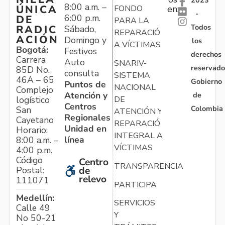
2023
8:00 a.m. –
ÚNICA
FONDO
en:
-
6:00 p.m.
DE
PARA LA
Todos
RADIC
Sábado,
REPARACIÓN
ACIÓN
Domingo y
los
A VÍCTIMAS
Bogotá:
Festivos
derechos
Carrera
Auto
SNARIV-
reservado
85D No.
consulta
SISTEMA
46A – 65
Gobierno
Puntos de
NACIONAL
Complejo
Atención y
de
logístico
DE
Centros
Colombia
San
ATENCIÓN Y
Regionales
Cayetano
REPARACIÓN
Unidad en
Horario:
INTEGRAL A
línea
8:00 a.m. –
VÍCTIMAS
4:00 p.m.
Código
Centro
TRANSPARENCIA
Postal:
de
relevo
111071
PARTICIPA
Medellín:
SERVICIOS
Calle 49
Y
No 50-21