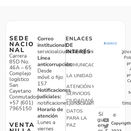
SEDE
Correo
ENLACES
NACIO
institucional:
DE
NAL
servicioalciudadano@unidadvictimas.gov.
INTERÉS
Carrera
Pol
Línea
85D No.
pr
anticorrupción:
COMUNICACIONES
46A – 65
Desde
Complejo
pr
LA UNIDAD
móvil o fijo:
logístico
C
157
San
ATENCIÓN Y
Notificaciones
Cayetano
M
SERVICIOS
judiciales:
Conmutador:
CIUDADANÍA
+57 (601)
notificaciones.juridicauariv@unidadvictim
7965150
Horario de
DATOS
Sí
atención
©
PARA LA
gu
Lunes a
Copyrigth
VENTA
en
PAZ
viernes
NILLA
os