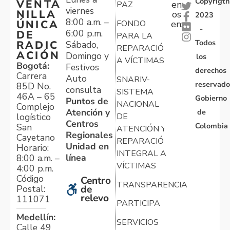
Copyrigth
VENTA
en
PAZ
viernes
NILLA
os
2023
8:00 a.m. –
ÚNICA
FONDO
en:
-
6:00 p.m.
DE
PARA LA
Todos
RADIC
Sábado,
REPARACIÓN
ACIÓN
Domingo y
los
A VÍCTIMAS
Bogotá:
Festivos
derechos
Carrera
Auto
SNARIV-
reservado
85D No.
consulta
SISTEMA
46A – 65
Gobierno
Puntos de
NACIONAL
Complejo
Atención y
de
logístico
DE
Centros
Colombia
San
ATENCIÓN Y
Regionales
Cayetano
REPARACIÓN
Unidad en
Horario:
INTEGRAL A
línea
8:00 a.m. –
VÍCTIMAS
4:00 p.m.
Código
Centro
TRANSPARENCIA
Postal:
de
relevo
111071
PARTICIPA
Medellín:
SERVICIOS
Calle 49