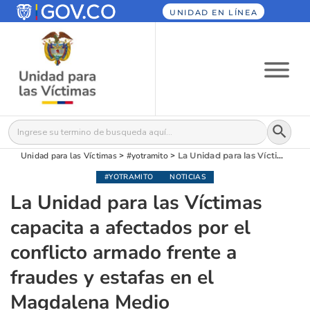
UNIDAD EN LÍNEA
Botón
Buscar:
Unidad para las Víctimas
>
#yotramito
>
La Unidad para las Víctimas capacita a afectados por el conflicto armado frente a fraudes y estafas en el Magdalena Medio
#YOTRAMITO
NOTICIAS
La Unidad para las Víctimas
capacita a afectados por el
conflicto armado frente a
fraudes y estafas en el
Magdalena Medio