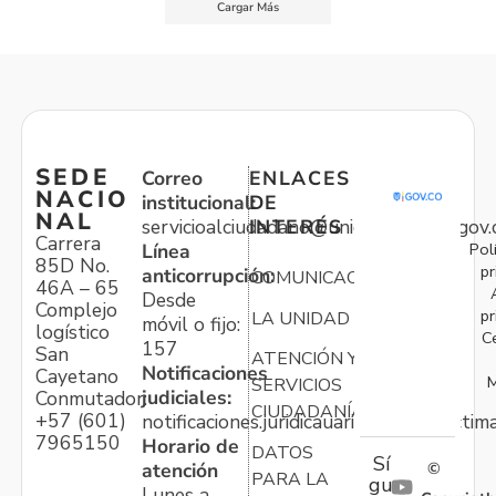
Cargar Más
SEDE
Correo
ENLACES
NACIO
institucional:
DE
NAL
servicioalciudadano@unidadvictimas.gov.
INTERÉS
Carrera
Pol
Línea
85D No.
pr
anticorrupción:
COMUNICACIONES
46A – 65
Desde
Complejo
pr
LA UNIDAD
móvil o fijo:
logístico
C
157
San
ATENCIÓN Y
Notificaciones
Cayetano
M
SERVICIOS
judiciales:
Conmutador:
CIUDADANÍA
+57 (601)
notificaciones.juridicauariv@unidadvictim
7965150
Horario de
DATOS
Sí
atención
©
PARA LA
gu
Lunes a