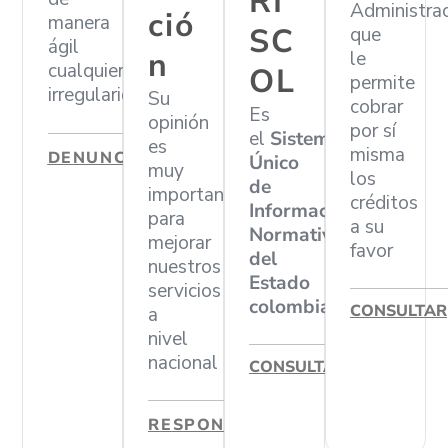
RI
Administra
ció
manera
SC
que
ágil
n
le
cualquier
OL
permite
irregularidad
Su
cobrar
Es
opinión
por sí
el
Sistema
es
misma
DENUNCIAR
Único
muy
los
de
importante
créditos
Información
para
a su
Normativa
mejorar
favor
del
nuestros
Estado
servicios
colombiano
CONSULTAR
a
nivel
nacional
CONSULTAR
RESPONDER