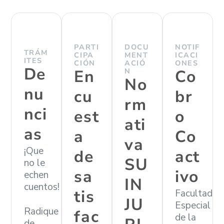
PARTI
DOCU
NOTIF
TRÁM
CIPA
MENT
ICACI
ITES
CIÓN
ACIÓ
ONES
De
En
N
Co
No
nu
cu
br
rm
nci
est
o
ati
as
a
Co
va
¡Que
de
act
SU
no le
sa
ivo
echen
IN
cuentos!
tis
Facultad
JU
Especial
Radique
fac
de la
de