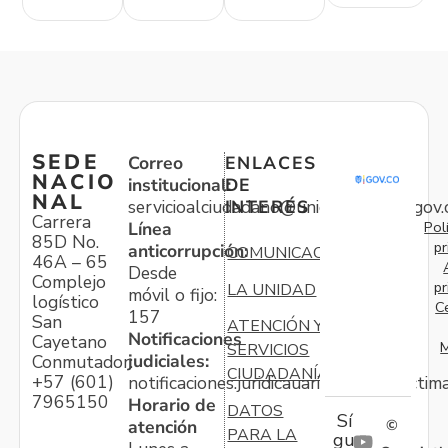
SEDE
Correo
ENLACES
NACIO
institucional:
DE
NAL
servicioalciudadano@unidadvictimas.gov.
INTERÉS
Carrera
Pol
Línea
85D No.
pr
anticorrupción:
COMUNICACIONES
46A – 65
Desde
Complejo
pr
LA UNIDAD
móvil o fijo:
logístico
C
157
San
ATENCIÓN Y
Notificaciones
Cayetano
M
SERVICIOS
judiciales:
Conmutador:
CIUDADANÍA
+57 (601)
notificaciones.juridicauariv@unidadvictim
7965150
Horario de
DATOS
Sí
atención
©
PARA LA
gu