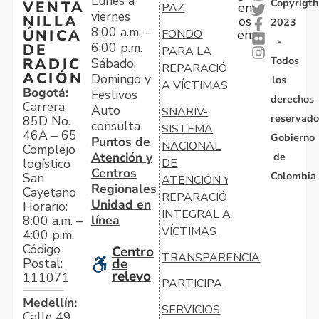
Lunes a
Copyrigth
VENTA
en
PAZ
viernes
NILLA
os
2023
8:00 a.m. –
ÚNICA
FONDO
en:
-
6:00 p.m.
DE
PARA LA
Todos
RADIC
Sábado,
REPARACIÓN
ACIÓN
Domingo y
los
A VÍCTIMAS
Bogotá:
Festivos
derechos
Carrera
Auto
SNARIV-
reservado
85D No.
consulta
SISTEMA
46A – 65
Gobierno
Puntos de
NACIONAL
Complejo
Atención y
de
logístico
DE
Centros
Colombia
San
ATENCIÓN Y
Regionales
Cayetano
REPARACIÓN
Unidad en
Horario:
INTEGRAL A
línea
8:00 a.m. –
VÍCTIMAS
4:00 p.m.
Código
Centro
TRANSPARENCIA
Postal:
de
relevo
111071
PARTICIPA
Medellín:
SERVICIOS
Calle 49