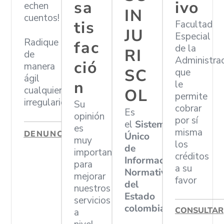
sa
ivo
echen
IN
cuentos!
tis
Facultad
JU
Especial
Radique
fac
de la
RI
de
Administra
ció
manera
SC
que
ágil
n
le
cualquier
OL
permite
irregularidad
Su
cobrar
Es
opinión
por sí
el
Sistema
es
misma
DENUNCIAR
Único
muy
los
de
importante
créditos
Información
para
a su
Normativa
mejorar
favor
del
nuestros
Estado
servicios
colombiano
CONSULTAR
a