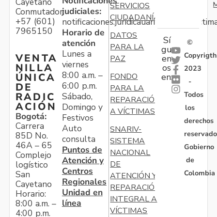
Notificaciones
Cayetano
M
SERVICIOS
judiciales:
Conmutador:
CIUDADANÍA
+57 (601)
notificaciones.juridicauariv@unidadvictim
7965150
Horario de
DATOS
Sí
atención
©
PARA LA
gu
Lunes a
Copyrigth
VENTA
en
PAZ
viernes
NILLA
os
2023
8:00 a.m. –
ÚNICA
FONDO
en:
-
6:00 p.m.
DE
PARA LA
Todos
RADIC
Sábado,
REPARACIÓN
ACIÓN
Domingo y
los
A VÍCTIMAS
Bogotá:
Festivos
derechos
Carrera
Auto
SNARIV-
reservado
85D No.
consulta
SISTEMA
46A – 65
Gobierno
Puntos de
NACIONAL
Complejo
Atención y
de
logístico
DE
Centros
Colombia
San
ATENCIÓN Y
Regionales
Cayetano
REPARACIÓN
Unidad en
Horario:
INTEGRAL A
línea
8:00 a.m. –
VÍCTIMAS
4:00 p.m.