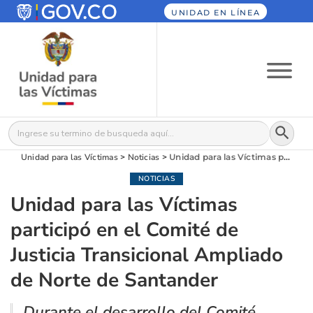
UNIDAD EN LÍNEA
Botón
Buscar:
Unidad para las Víctimas
>
Noticias
>
Unidad para las Víctimas participó en el Comité de Justicia Transicional Ampliado de Norte de Santander
NOTICIAS
Unidad para las Víctimas
participó en el Comité de
Justicia Transicional Ampliado
de Norte de Santander
Durante el desarrollo del Comité,