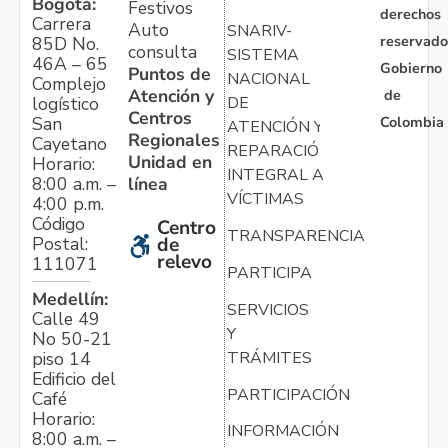
Bogotá:
Festivos
derechos
Carrera
Auto
SNARIV-
reservado
85D No.
consulta
SISTEMA
46A – 65
Gobierno
Puntos de
NACIONAL
Complejo
Atención y
de
logístico
DE
Centros
Colombia
San
ATENCIÓN Y
Regionales
Cayetano
REPARACIÓN
Unidad en
Horario:
INTEGRAL A
línea
8:00 a.m. –
VÍCTIMAS
4:00 p.m.
Código
Centro
TRANSPARENCIA
Postal:
de
relevo
111071
PARTICIPA
Medellín:
SERVICIOS
Calle 49
Y
No 50-21
TRÁMITES
piso 14
Edificio del
PARTICIPACIÓN
Café
Horario:
INFORMACIÓN
8:00 a.m. –