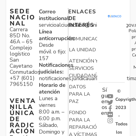
SEDE
Correo
ENLACES
NACIO
institucional:
DE
NAL
servicioalciudadano@unidadvictimas.gov.
INTERÉS
Carrera
Pol
Línea
85D No.
pr
anticorrupción:
COMUNICACIONES
46A – 65
Desde
Complejo
pr
LA UNIDAD
móvil o fijo:
logístico
C
157
San
ATENCIÓN Y
Notificaciones
Cayetano
M
SERVICIOS
judiciales:
Conmutador:
CIUDADANÍA
+57 (601)
notificaciones.juridicauariv@unidadvictim
7965150
Horario de
DATOS
Sí
atención
©
PARA LA
gu
Lunes a
Copyrigth
VENTA
en
PAZ
viernes
NILLA
os
2023
8:00 a.m. –
ÚNICA
FONDO
en:
-
6:00 p.m.
DE
PARA LA
Todos
RADIC
Sábado,
REPARACIÓN
ACIÓN
Domingo y
los
A VÍCTIMAS