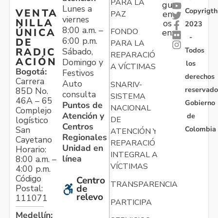
PARA LA
gu
Lunes a
Copyrigth
VENTA
en
PAZ
viernes
NILLA
os
2023
8:00 a.m. –
ÚNICA
FONDO
en:
-
6:00 p.m.
DE
PARA LA
Todos
RADIC
Sábado,
REPARACIÓN
ACIÓN
Domingo y
los
A VÍCTIMAS
Bogotá:
Festivos
derechos
Carrera
Auto
SNARIV-
reservado
85D No.
consulta
SISTEMA
46A – 65
Gobierno
Puntos de
NACIONAL
Complejo
Atención y
de
logístico
DE
Centros
Colombia
San
ATENCIÓN Y
Regionales
Cayetano
REPARACIÓN
Unidad en
Horario:
INTEGRAL A
línea
8:00 a.m. –
VÍCTIMAS
4:00 p.m.
Código
Centro
TRANSPARENCIA
Postal:
de
relevo
111071
PARTICIPA
Medellín: