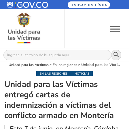
UNIDAD EN LÍNEA
Botón
Buscar:
Unidad para las Víctimas
>
En las regiones
>
Unidad para las Víctimas entregó cartas de indemnización a víctimas del conflicto armado en Montería
EN LAS REGIONES
NOTICIAS
Unidad para las Víctimas
entregó cartas de
indemnización a víctimas del
conflicto armado en Montería
Este 7 de junio, en Montería, Córdoba,