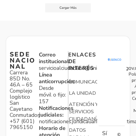
Cargar Más
SEDE
Correo
ENLACES
NACIO
institucional:
DE
NAL
servicioalciudadano@unidadvictimas.gov.
INTERÉS
Carrera
Pol
Línea
85D No.
pr
anticorrupción:
COMUNICACIONES
46A – 65
Desde
Complejo
pr
LA UNIDAD
móvil o fijo:
logístico
C
157
San
ATENCIÓN Y
Notificaciones
Cayetano
M
SERVICIOS
judiciales:
Conmutador:
CIUDADANÍA
+57 (601)
notificaciones.juridicauariv@unidadvictim
7965150
Horario de
DATOS
Sí
atención
©