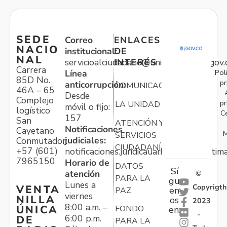
SEDE
Correo
ENLACES
NACIO
institucional:
DE
NAL
servicioalciudadano@unidadvictimas.gov.
INTERÉS
Carrera
Pol
Línea
85D No.
pr
anticorrupción:
COMUNICACIONES
46A – 65
Desde
Complejo
pr
LA UNIDAD
móvil o fijo:
logístico
C
157
San
ATENCIÓN Y
Notificaciones
Cayetano
M
SERVICIOS
judiciales:
Conmutador:
CIUDADANÍA
+57 (601)
notificaciones.juridicauariv@unidadvictim
7965150
Horario de
DATOS
Sí
atención
©
PARA LA
gu
Lunes a
Copyrigth
VENTA
en
PAZ
viernes
NILLA
os
2023
8:00 a.m. –
ÚNICA
FONDO
en:
-
6:00 p.m.
DE
PARA LA