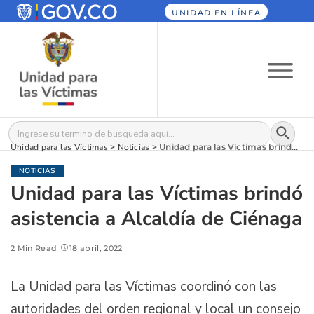
UNIDAD EN LÍNEA
Botón
Buscar:
Unidad para las Víctimas
>
Noticias
>
Unidad para las Víctimas brindó asistencia a Alcaldía de Ciénaga
NOTICIAS
Unidad para las Víctimas brindó
asistencia a Alcaldía de Ciénaga
2 Min Read
18 abril, 2022
La Unidad para las Víctimas coordinó con las
autoridades del orden regional y local un consejo