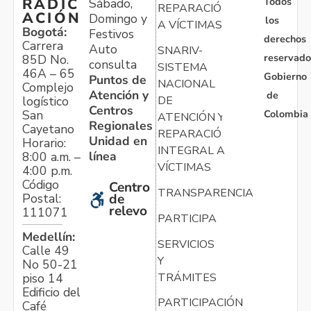
Todos
RADIC
Sábado,
REPARACIÓN
ACIÓN
Domingo y
los
A VÍCTIMAS
Bogotá:
Festivos
derechos
Carrera
Auto
SNARIV-
reservado
85D No.
consulta
SISTEMA
46A – 65
Gobierno
Puntos de
NACIONAL
Complejo
Atención y
de
logístico
DE
Centros
Colombia
San
ATENCIÓN Y
Regionales
Cayetano
REPARACIÓN
Unidad en
Horario:
INTEGRAL A
línea
8:00 a.m. –
VÍCTIMAS
4:00 p.m.
Código
Centro
TRANSPARENCIA
Postal:
de
relevo
111071
PARTICIPA
Medellín:
SERVICIOS
Calle 49
Y
No 50-21
TRÁMITES
piso 14
Edificio del
PARTICIPACIÓN
Café