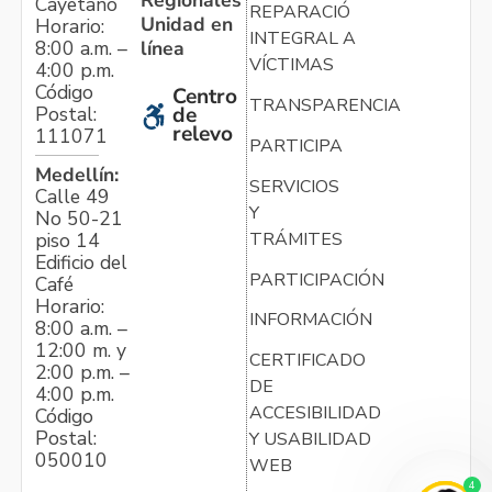
Cayetano
REPARACIÓN
Unidad en
Horario:
INTEGRAL A
línea
8:00 a.m. –
VÍCTIMAS
4:00 p.m.
Código
Centro
TRANSPARENCIA
Postal:
de
relevo
111071
PARTICIPA
Medellín:
SERVICIOS
Calle 49
Y
No 50-21
TRÁMITES
piso 14
Edificio del
PARTICIPACIÓN
Café
Horario:
INFORMACIÓN
8:00 a.m. –
12:00 m. y
CERTIFICADO
2:00 p.m. –
DE
4:00 p.m.
ACCESIBILIDAD
Código
Postal:
Y USABILIDAD
050010
WEB
4