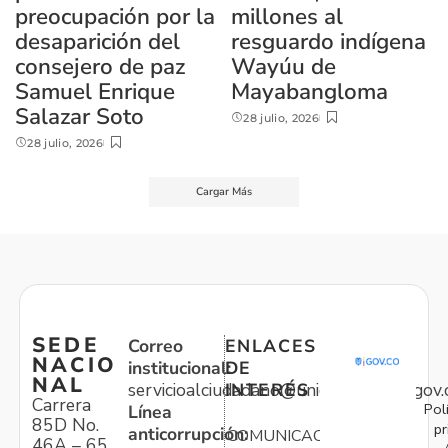
preocupación por la
millones al
desaparición del
resguardo indígena
consejero de paz
Wayúu de
Samuel Enrique
Mayabangloma
Salazar Soto
28 julio, 2026
28 julio, 2026
Cargar Más
SEDE
Correo
ENLACES
NACIO
institucional:
DE
NAL
servicioalciudadano@unidadvictimas.gov.
INTERÉS
Carrera
Pol
Línea
85D No.
pr
anticorrupción:
COMUNICACIONES
46A – 65