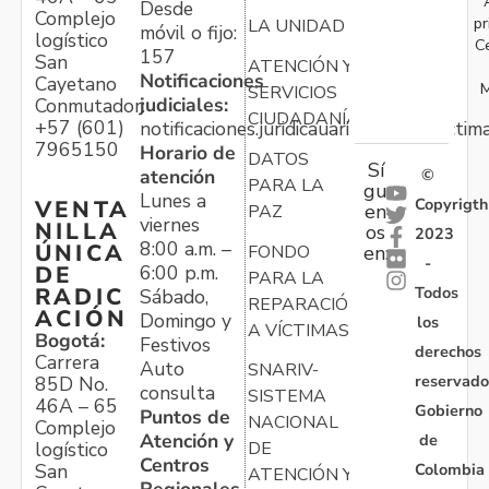
Desde
Complejo
pr
LA UNIDAD
móvil o fijo:
logístico
C
157
San
ATENCIÓN Y
Notificaciones
Cayetano
M
SERVICIOS
judiciales:
Conmutador:
CIUDADANÍA
+57 (601)
notificaciones.juridicauariv@unidadvictim
7965150
Horario de
DATOS
Sí
atención
©
PARA LA
gu
Lunes a
Copyrigth
VENTA
en
PAZ
viernes
NILLA
os
2023
8:00 a.m. –
ÚNICA
FONDO
en:
-
6:00 p.m.
DE
PARA LA
Todos
RADIC
Sábado,
REPARACIÓN
ACIÓN
Domingo y
los
A VÍCTIMAS
Bogotá:
Festivos
derechos
Carrera
Auto
SNARIV-
reservado
85D No.
consulta
SISTEMA
46A – 65
Gobierno
Puntos de
NACIONAL
Complejo
Atención y
de
logístico
DE
Centros
Colombia
San
ATENCIÓN Y
Regionales