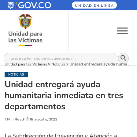
UNIDAD EN LÍNEA
Botón
Buscar:
Unidad para las Víctimas
>
Noticias
>
Unidad entregará ayuda humanitaria inmediata en tres departamentos
NOTICIAS
Unidad entregará ayuda
humanitaria inmediata en tres
departamentos
1 Min Read
16 agosto, 2022
La Subdirección de Prevención y Atención a