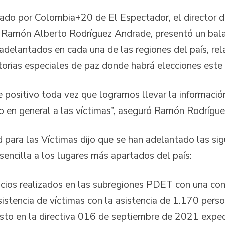
zado por Colombia+20 de El Espectador, el director d
s, Ramón Alberto Rodríguez Andrade, presentó un ba
delantados en cada una de las regiones del país, re
itorias especiales de paz donde habrá elecciones este
e positivo toda vez que logramos llevar la informació
ro en general a las víctimas”, aseguró Ramón Rodrígu
d para las Víctimas dijo que se han adelantado las sigu
encilla a los lugares más apartados del país:
alizados en las subregiones PDET con una convoca
sistencia de víctimas con la asistencia de 1.170 perso
esto en la directiva 016 de septiembre de 2021 exped