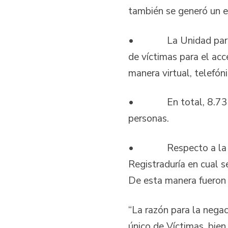
también se generó un en
• La Unidad para las V
de víctimas para el acc
manera virtual, telefóni
• En total, 8.735 pers
personas.
• Respecto a la certif
Registraduría en cual s
De esta manera fueron 
“La razón para la negac
único de Víctimas, bien