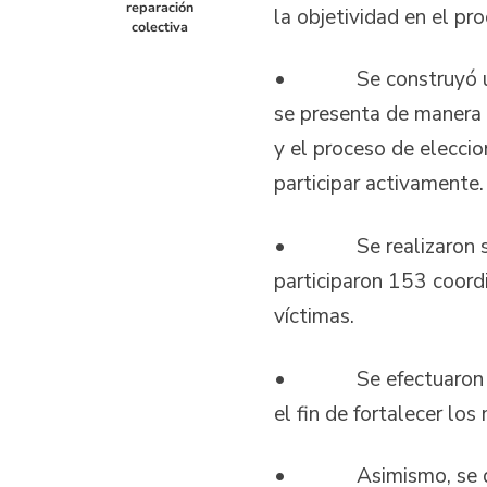
reparación
la objetividad en el pr
colectiva
• Se construyó una car
se presenta de manera c
y el proceso de elecci
participar activamente
• Se realizaron sesio
participaron 153 coordi
víctimas.
• Se efectuaron proce
el fin de fortalecer lo
• Asimismo, se desarr