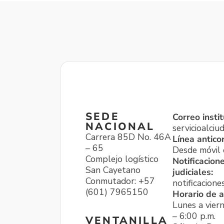
SEDE
Correo instit
NACIONAL
servicioalci
Carrera 85D No. 46A
Línea antico
– 65
Desde móvil o
Complejo logístico
Notificacion
San Cayetano
judiciales:
Conmutador: +57
notificacione
(601) 7965150
Horario de a
Lunes a viern
– 6:00 p.m.
VENTANILLA