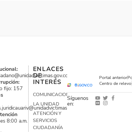
ENLACES
ucional:
DE
udadano@unidadvictimas.gov.co
Portal anterior
Po
INTERÉS
rrupción:
Centro de relevo
 fijo: 157
es
COMUNICACIONES
Síguenos
en:
LA UNIDAD
s.juridicauariv@unidadvictimas.gov.co
ATENCIÓN Y
tención
es 8:00 a.m.
SERVICIOS
CIUDADANÍA