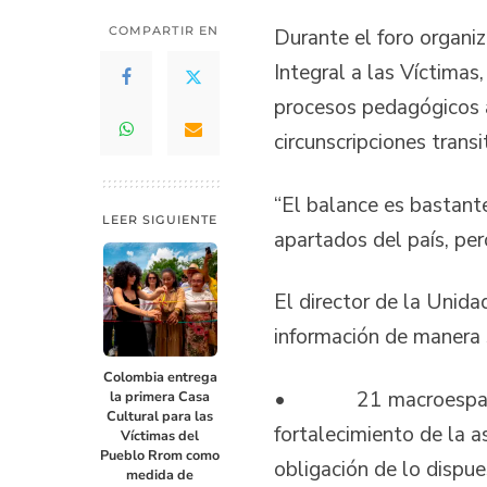
COMPARTIR EN
Durante el foro organi
Integral a las Víctima
procesos pedagógicos a
circunscripciones trans
“El balance es bastant
LEER SIGUIENTE
apartados del país, pe
El director de la Unida
información de manera s
Colombia entrega
• 21 macroespacios re
la primera Casa
Cultural para las
fortalecimiento de la a
Víctimas del
Pueblo Rrom como
obligación de lo dispu
medida de