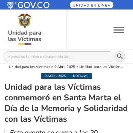
UNIDAD EN LÍNEA
Botón
Buscar:
Unidad para las Víctimas
>
9 Abril 2025
>
Unidad para las Víctimas conmemoró en Santa Marta el Día de la Memoria y Solidaridad con las Víctimas
9 ABRIL 2025
NOTICIAS
Unidad para las Víctimas
conmemoró en Santa Marta el
Día de la Memoria y Solidaridad
con las Víctimas
Este evento se suma a las 20