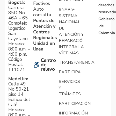
Bogotá:
Festivos
derechos
Carrera
Auto
SNARIV-
reservado
85D No.
consulta
SISTEMA
46A – 65
Gobierno
Puntos de
NACIONAL
Complejo
Atención y
de
logístico
DE
Centros
Colombia
San
ATENCIÓN Y
Regionales
Cayetano
REPARACIÓN
Unidad en
Horario:
INTEGRAL A
línea
8:00 a.m. –
VÍCTIMAS
4:00 p.m.
Código
Centro
TRANSPARENCIA
Postal:
de
relevo
111071
PARTICIPA
Medellín:
SERVICIOS
Calle 49
Y
No 50-21
TRÁMITES
piso 14
Edificio del
PARTICIPACIÓN
Café
Horario:
INFORMACIÓN
8:00 a.m. –