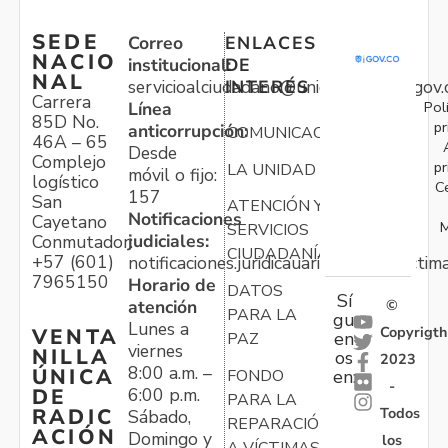
SEDE
Correo
ENLACES
NACIO
institucional:
DE
NAL
servicioalciudadano@unidadvictimas.gov.
INTERÉS
Carrera
Pol
Línea
85D No.
pr
anticorrupción:
COMUNICACIONES
46A – 65
Desde
Complejo
pr
LA UNIDAD
móvil o fijo:
logístico
C
157
San
ATENCIÓN Y
Notificaciones
Cayetano
M
SERVICIOS
judiciales:
Conmutador:
CIUDADANÍA
+57 (601)
notificaciones.juridicauariv@unidadvictim
7965150
Horario de
DATOS
Sí
atención
©
PARA LA
gu
Lunes a
Copyrigth
VENTA
en
PAZ
viernes
NILLA
os
2023
8:00 a.m. –
ÚNICA
FONDO
en:
-
6:00 p.m.
DE
PARA LA
Todos
RADIC
Sábado,
REPARACIÓN
ACIÓN
Domingo y
los
A VÍCTIMAS