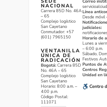
SEDE
Correo instit
NACIONAL
servicioalci
Carrera 85D No. 46A
Línea antico
– 65
Desde móvil o
Complejo logístico
Notificacion
San Cayetano
judiciales:
Conmutador: +57
notificacione
(601) 7965150
Horario de a
Lunes a viern
– 6:00 p.m.
VENTANILLA
Sábado, Dom
ÚNICA DE
Festivos Aut
RADICACIÓN
Puntos de A
Bogotá:
Carrera 85D
Centros Reg
No. 46A – 65
Unidad en l
Complejo logístico
San Cayetano
Horario: 8:00 a.m. –
Centro d
4:00 p.m.
Código Postal:
111071