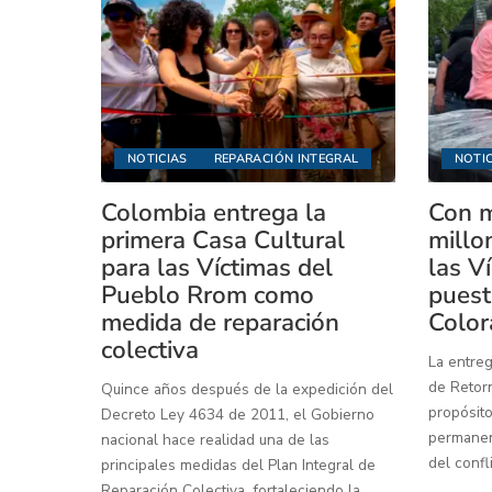
NOTICIAS
REPARACIÓN INTEGRAL
NOTIC
Colombia entrega la
Con m
primera Casa Cultural
millo
para las Víctimas del
las V
Pueblo Rrom como
puest
medida de reparación
Color
colectiva
La entreg
de Retorn
Quince años después de la expedición del
propósito
Decreto Ley 4634 de 2011, el Gobierno
permanenc
nacional hace realidad una de las
del confl
principales medidas del Plan Integral de
Reparación Colectiva, fortaleciendo la