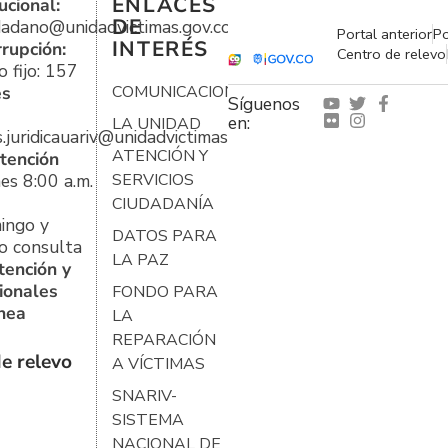
ENLACES
ucional:
DE
udadano@unidadvictimas.gov.co
Portal anterior
Po
INTERÉS
rrupción:
Centro de relevo
 fijo: 157
es
COMUNICACIONES
Síguenos
en:
LA UNIDAD
s.juridicauariv@unidadvictimas.gov.co
ATENCIÓN Y
tención
es 8:00 a.m.
SERVICIOS
CIUDADANÍA
ingo y
DATOS PARA
o consulta
LA PAZ
tención y
ionales
FONDO PARA
ínea
LA
REPARACIÓN
e relevo
A VÍCTIMAS
SNARIV-
SISTEMA
NACIONAL DE