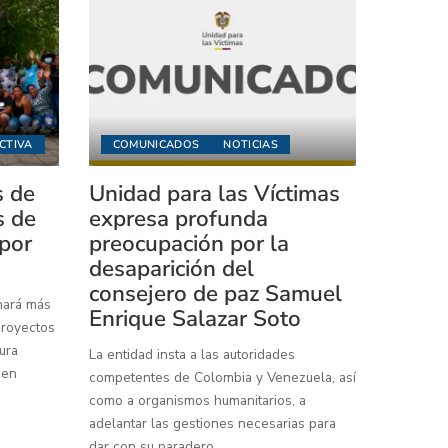
CTIVA
COMUNICADOS
NOTICIAS
s de
Unidad para las Víctimas
s de
expresa profunda
 por
preocupación por la
desaparición del
consejero de paz Samuel
inará más
Enrique Salazar Soto
proyectos
ura
La entidad insta a las autoridades
 en
competentes de Colombia y Venezuela, así
como a organismos humanitarios, a
adelantar las gestiones necesarias para
dar con su paradero.