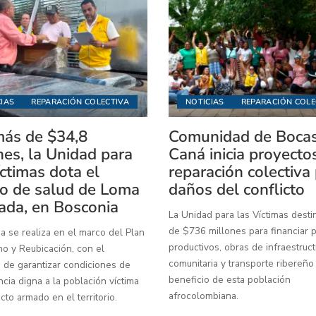
IAS
REPARACIÓN COLECTIVA
NOTICIAS
REPARACIÓN COLE
ás de $34,8
Comunidad de Boca
nes, la Unidad para
Caná inicia proyecto
íctimas dota el
reparación colectiva
o de salud de Loma
daños del conflicto
ada, en Bosconia
La Unidad para las Víctimas dest
de $736 millones para financiar 
a se realiza en el marco del Plan
productivos, obras de infraestruct
o y Reubicación, con el
comunitaria y transporte ribereño
 de garantizar condiciones de
beneficio de esta población
ia digna a la población víctima
afrocolombiana.
icto armado en el territorio.