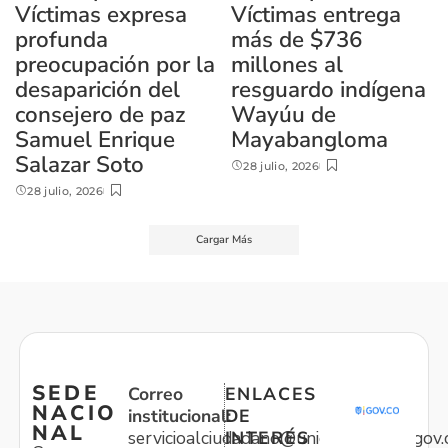
Víctimas expresa
Víctimas entrega
profunda
más de $736
preocupación por la
millones al
desaparición del
resguardo indígena
consejero de paz
Wayúu de
Samuel Enrique
Mayabangloma
Salazar Soto
28 julio, 2026
28 julio, 2026
Cargar Más
SEDE
Correo
ENLACES
NACIO
institucional:
DE
NAL
servicioalciudadano@unidadvictimas.gov.
INTERÉS