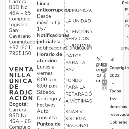
Carrera
Pol
Línea
85D No.
pr
anticorrupción:
COMUNICACIONES
46A – 65
Desde
Complejo
pr
LA UNIDAD
móvil o fijo:
logístico
C
157
San
ATENCIÓN Y
Notificaciones
Cayetano
M
SERVICIOS
judiciales:
Conmutador:
CIUDADANÍA
+57 (601)
notificaciones.juridicauariv@unidadvictim
7965150
Horario de
DATOS
Sí
atención
©
PARA LA
gu
Lunes a
Copyrigth
VENTA
en
PAZ
viernes
NILLA
os
2023
8:00 a.m. –
ÚNICA
FONDO
en:
-
6:00 p.m.
DE
PARA LA
Todos
RADIC
Sábado,
REPARACIÓN
ACIÓN
Domingo y
los
A VÍCTIMAS
Bogotá:
Festivos
derechos
Carrera
Auto
SNARIV-
reservado
85D No.
consulta
SISTEMA
46A – 65
Gobierno
Puntos de
NACIONAL
Complejo