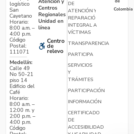
Atención y
de
logístico
DE
Centros
Colombia
San
ATENCIÓN Y
Regionales
Cayetano
REPARACIÓN
Unidad en
Horario:
INTEGRAL A
línea
8:00 a.m. –
VÍCTIMAS
4:00 p.m.
Código
Centro
TRANSPARENCIA
Postal:
de
relevo
111071
PARTICIPA
Medellín:
SERVICIOS
Calle 49
Y
No 50-21
TRÁMITES
piso 14
Edificio del
PARTICIPACIÓN
Café
Horario:
INFORMACIÓN
8:00 a.m. –
12:00 m. y
CERTIFICADO
2:00 p.m. –
DE
4:00 p.m.
ACCESIBILIDAD
Código
Postal: