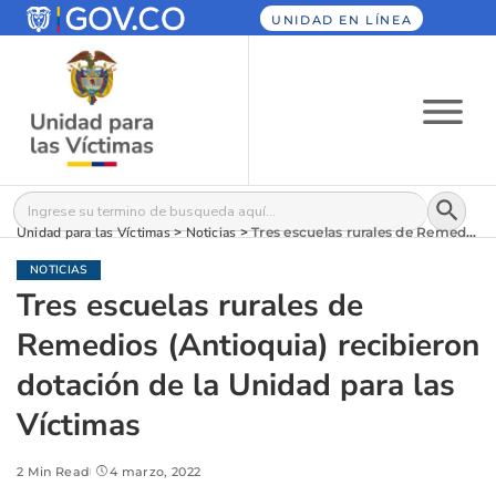
UNIDAD EN LÍNEA
Botón
Buscar:
Unidad para las Víctimas
>
Noticias
>
Tres escuelas rurales de Remedios (Antioquia) recibieron dotación de la Unidad para las Víctimas
NOTICIAS
Tres escuelas rurales de
Remedios (Antioquia) recibieron
dotación de la Unidad para las
Víctimas
2 Min Read
4 marzo, 2022