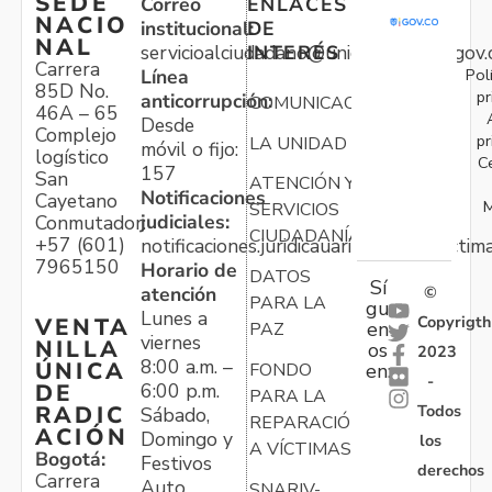
SEDE
Correo
ENLACES
NACIO
institucional:
DE
NAL
servicioalciudadano@unidadvictimas.gov.
INTERÉS
Carrera
Pol
Línea
85D No.
pr
anticorrupción:
COMUNICACIONES
46A – 65
Desde
Complejo
pr
LA UNIDAD
móvil o fijo:
logístico
C
157
San
ATENCIÓN Y
Notificaciones
Cayetano
M
SERVICIOS
judiciales:
Conmutador:
CIUDADANÍA
+57 (601)
notificaciones.juridicauariv@unidadvictim
7965150
Horario de
DATOS
Sí
atención
©
PARA LA
gu
Lunes a
Copyrigth
VENTA
en
PAZ
viernes
NILLA
os
2023
8:00 a.m. –
ÚNICA
FONDO
en:
-
6:00 p.m.
DE
PARA LA
Todos
RADIC
Sábado,
REPARACIÓN
ACIÓN
Domingo y
los
A VÍCTIMAS
Bogotá:
Festivos
derechos
Carrera
Auto
SNARIV-