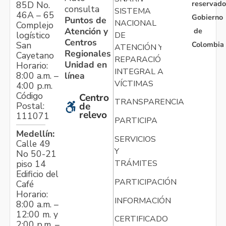
reservado
85D No.
consulta
SISTEMA
46A – 65
Gobierno
Puntos de
NACIONAL
Complejo
Atención y
de
logístico
DE
Centros
Colombia
San
ATENCIÓN Y
Regionales
Cayetano
REPARACIÓN
Unidad en
Horario:
INTEGRAL A
línea
8:00 a.m. –
VÍCTIMAS
4:00 p.m.
Código
Centro
TRANSPARENCIA
Postal:
de
relevo
111071
PARTICIPA
Medellín:
SERVICIOS
Calle 49
Y
No 50-21
TRÁMITES
piso 14
Edificio del
PARTICIPACIÓN
Café
Horario:
INFORMACIÓN
8:00 a.m. –
12:00 m. y
CERTIFICADO
2:00 p.m. –